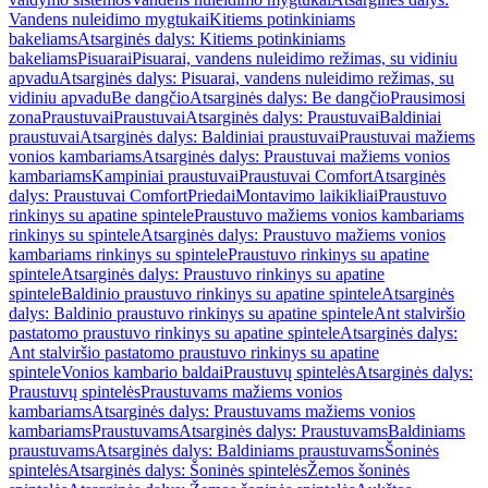
Vandens nuleidimo mygtukai
Kitiems potinkiniams
bakeliams
Atsarginės dalys: Kitiems potinkiniams
bakeliams
Pisuarai
Pisuarai, vandens nuleidimo režimas, su vidiniu
apvadu
Atsarginės dalys: Pisuarai, vandens nuleidimo režimas, su
vidiniu apvadu
Be dangčio
Atsarginės dalys: Be dangčio
Prausimosi
zona
Praustuvai
Praustuvai
Atsarginės dalys: Praustuvai
Baldiniai
praustuvai
Atsarginės dalys: Baldiniai praustuvai
Praustuvai mažiems
vonios kambariams
Atsarginės dalys: Praustuvai mažiems vonios
kambariams
Kampiniai praustuvai
Praustuvai Comfort
Atsarginės
dalys: Praustuvai Comfort
Priedai
Montavimo laikikliai
Praustuvo
rinkinys su apatine spintele
Praustuvo mažiems vonios kambariams
rinkinys su spintele
Atsarginės dalys: Praustuvo mažiems vonios
kambariams rinkinys su spintele
Praustuvo rinkinys su apatine
spintele
Atsarginės dalys: Praustuvo rinkinys su apatine
spintele
Baldinio praustuvo rinkinys su apatine spintele
Atsarginės
dalys: Baldinio praustuvo rinkinys su apatine spintele
Ant stalviršio
pastatomo praustuvo rinkinys su apatine spintele
Atsarginės dalys:
Ant stalviršio pastatomo praustuvo rinkinys su apatine
spintele
Vonios kambario baldai
Praustuvų spintelės
Atsarginės dalys:
Praustuvų spintelės
Praustuvams mažiems vonios
kambariams
Atsarginės dalys: Praustuvams mažiems vonios
kambariams
Praustuvams
Atsarginės dalys: Praustuvams
Baldiniams
praustuvams
Atsarginės dalys: Baldiniams praustuvams
Šoninės
spintelės
Atsarginės dalys: Šoninės spintelės
Žemos šoninės