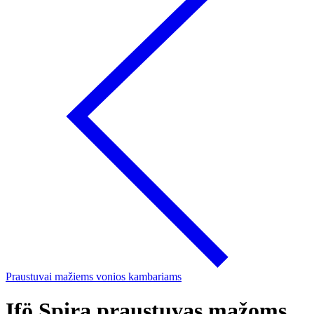
Praustuvai mažiems vonios kambariams
Ifö Spira praustuvas mažoms