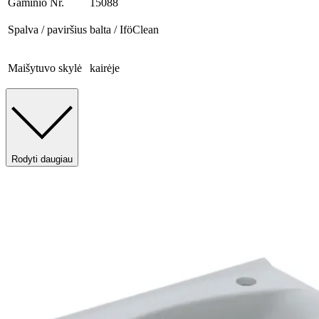
Gaminio Nr.
15088
Spalva / paviršius
balta / IföClean
Maišytuvo skylė
kairėje
Rodyti daugiau