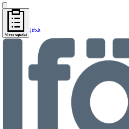
Į ifo.lt
Mano sąrašai