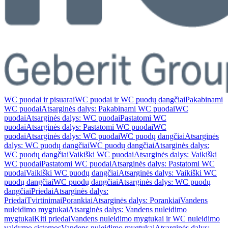
WC puodai ir pisuarai
WC puodai ir WC puodų dangčiai
Pakabinami
WC puodai
Atsarginės dalys: Pakabinami WC puodai
WC
puodai
Atsarginės dalys: WC puodai
Pastatomi WC
puodai
Atsarginės dalys: Pastatomi WC puodai
WC
puodai
Atsarginės dalys: WC puodai
WC puodų dangčiai
Atsarginės
dalys: WC puodų dangčiai
WC puodų dangčiai
Atsarginės dalys:
WC puodų dangčiai
Vaikiški WC puodai
Atsarginės dalys: Vaikiški
WC puodai
Pastatomi WC puodai
Atsarginės dalys: Pastatomi WC
puodai
Vaikiški WC puodų dangčiai
Atsarginės dalys: Vaikiški WC
puodų dangčiai
WC puodų dangčiai
Atsarginės dalys: WC puodų
dangčiai
Priedai
Atsarginės dalys:
Priedai
Tvirtinimai
Porankiai
Atsarginės dalys: Porankiai
Vandens
nuleidimo mygtukai
Atsarginės dalys: Vandens nuleidimo
mygtukai
Kiti priedai
Vandens nuleidimo mygtukai ir WC nuleidimo
valdymo sistemos
Vandens nuleidimo mygtukai
Atsarginės dalys: