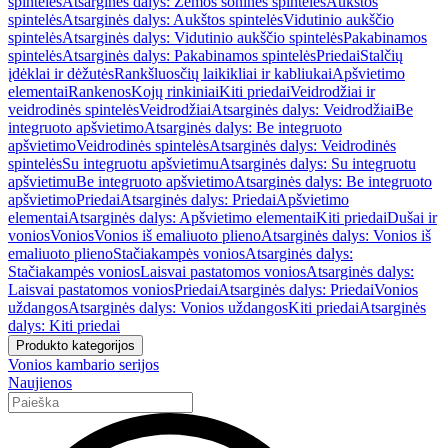
spintelės
Atsarginės dalys: Žemos šoninės spintelės
Aukštos
spintelės
Atsarginės dalys: Aukštos spintelės
Vidutinio aukščio
spintelės
Atsarginės dalys: Vidutinio aukščio spintelės
Pakabinamos
spintelės
Atsarginės dalys: Pakabinamos spintelės
Priedai
Stalčių
įdėklai ir dėžutės
Rankšluosčių laikikliai ir kabliukai
Apšvietimo
elementai
Rankenos
Kojų rinkiniai
Kiti priedai
Veidrodžiai ir
veidrodinės spintelės
Veidrodžiai
Atsarginės dalys: Veidrodžiai
Be
integruoto apšvietimo
Atsarginės dalys: Be integruoto
apšvietimo
Veidrodinės spintelės
Atsarginės dalys: Veidrodinės
spintelės
Su integruotu apšvietimu
Atsarginės dalys: Su integruotu
apšvietimu
Be integruoto apšvietimo
Atsarginės dalys: Be integruoto
apšvietimo
Priedai
Atsarginės dalys: Priedai
Apšvietimo
elementai
Atsarginės dalys: Apšvietimo elementai
Kiti priedai
Dušai ir
vonios
Vonios
Vonios iš emaliuoto plieno
Atsarginės dalys: Vonios iš
emaliuoto plieno
Stačiakampės vonios
Atsarginės dalys:
Stačiakampės vonios
Laisvai pastatomos vonios
Atsarginės dalys:
Laisvai pastatomos vonios
Priedai
Atsarginės dalys: Priedai
Vonios
uždangos
Atsarginės dalys: Vonios uždangos
Kiti priedai
Atsarginės
dalys: Kiti priedai
Produkto kategorijos
Vonios kambario serijos
Naujienos