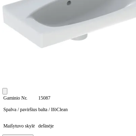
Gaminio Nr.
15087
Spalva / paviršius
balta / IföClean
Maišytuvo skylė
dešinėje