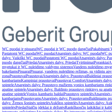
WC puodai ir pisuarai
WC puodai ir WC puodų dangčiai
Pakabinami 
Pastatomi WC puodai
WC puodai
Atsarginės dalys: WC puodai
WC pu
dalys: Vaikiški WC puodai
Pastatomi WC puodai
Atsarginės dalys: P
puodų dangčiai
Priedai
Atsarginės dalys: Priedai
Tvirtinimai
Porankiai
At
mygtukai ir WC nuleidimo valdymo sistemos
Vandens nuleidimo myg
bakeliams
Pisuarai
Pisuarai, vandens nuleidimo režimas, su vidiniu ap
zona
Praustuvai
Praustuvai
Atsarginės dalys: Praustuvai
Baldiniai praus
kambariams
Kampiniai praustuvai
Praustuvai Comfort
Atsarginės dalys
spintele
Atsarginės dalys: Praustuvo mažiems vonios kambariams rinki
apatine spintele
Atsarginės dalys: Baldinio praustuvo rinkinys su apati
apatine spintele
Vonios kambario baldai
Praustuvų spintelės
Atsarginės 
kambariams
Praustuvams
Atsarginės dalys: Praustuvams
Baldiniams pr
dalys: Žemos šoninės spintelės
Aukštos spintelės
Atsarginės dalys: Auk
spintelės
Priedai
Stalčių įdėklai ir dėžutės
Rankšluosčių laikikliai ir kabl
integruoto apšvietimo
Atsarginės dalys: Be integruoto apšvietimo
Veidr