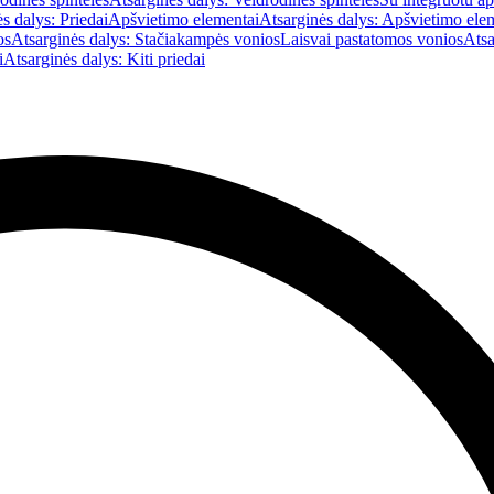
s dalys: Priedai
Apšvietimo elementai
Atsarginės dalys: Apšvietimo ele
os
Atsarginės dalys: Stačiakampės vonios
Laisvai pastatomos vonios
Atsa
i
Atsarginės dalys: Kiti priedai