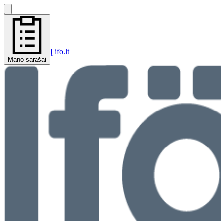
Į ifo.lt
Mano sąrašai