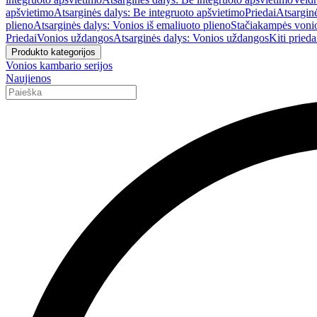
apšvietimo
Atsarginės dalys: Be integruoto apšvietimo
Priedai
Atsarginė
plieno
Atsarginės dalys: Vonios iš emaliuoto plieno
Stačiakampės voni
Priedai
Vonios uždangos
Atsarginės dalys: Vonios uždangos
Kiti prieda
Produkto kategorijos
Vonios kambario serijos
Naujienos