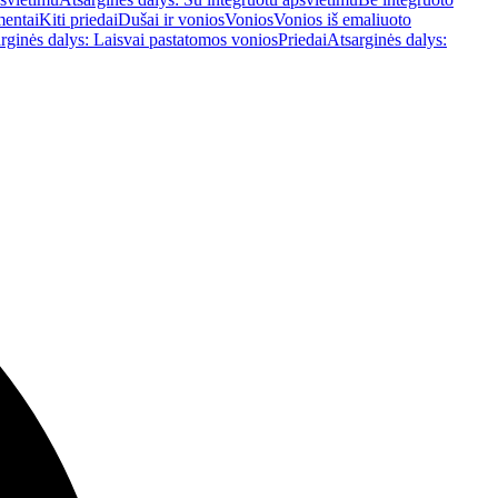
mentai
Kiti priedai
Dušai ir vonios
Vonios
Vonios iš emaliuoto
rginės dalys: Laisvai pastatomos vonios
Priedai
Atsarginės dalys: