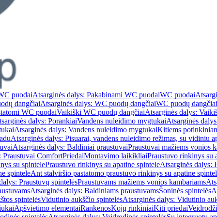
WC puodai
Atsarginės dalys: Pakabinami WC puodai
WC puodai
Atsarg
odų dangčiai
Atsarginės dalys: WC puodų dangčiai
WC puodų dangčia
astatomi WC puodai
Vaikiški WC puodų dangčiai
Atsarginės dalys: Vaik
sarginės dalys: Porankiai
Vandens nuleidimo mygtukai
Atsarginės daly
tukai
Atsarginės dalys: Vandens nuleidimo mygtukai
Kitiems potinkinia
vadu
Atsarginės dalys: Pisuarai, vandens nuleidimo režimas, su vidiniu 
tuvai
Atsarginės dalys: Baldiniai praustuvai
Praustuvai mažiems vonios 
: Praustuvai Comfort
Priedai
Montavimo laikikliai
Praustuvo rinkinys su a
nys su spintele
Praustuvo rinkinys su apatine spintele
Atsarginės dalys: 
ne spintele
Ant stalviršio pastatomo praustuvo rinkinys su apatine spinte
dalys: Praustuvų spintelės
Praustuvams mažiems vonios kambariams
Ats
austuvams
Atsarginės dalys: Baldiniams praustuvams
Šoninės spintelės
A
štos spintelės
Vidutinio aukščio spintelės
Atsarginės dalys: Vidutinio auk
iukai
Apšvietimo elementai
Rankenos
Kojų rinkiniai
Kiti priedai
Veidrodži
odinės spintelės
Atsarginės dalys: Veidrodinės spintelės
Su integruotu a