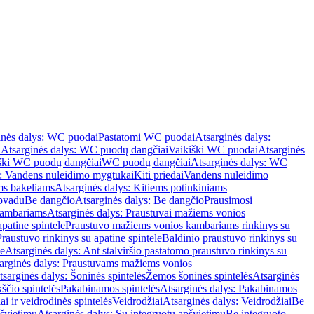
inės dalys: WC puodai
Pastatomi WC puodai
Atsarginės dalys:
i
Atsarginės dalys: WC puodų dangčiai
Vaikiški WC puodai
Atsarginės
iški WC puodų dangčiai
WC puodų dangčiai
Atsarginės dalys: WC
s: Vandens nuleidimo mygtukai
Kiti priedai
Vandens nuleidimo
ms bakeliams
Atsarginės dalys: Kitiems potinkiniams
apvadu
Be dangčio
Atsarginės dalys: Be dangčio
Prausimosi
kambariams
Atsarginės dalys: Praustuvai mažiems vonios
patine spintele
Praustuvo mažiems vonios kambariams rinkinys su
Praustuvo rinkinys su apatine spintele
Baldinio praustuvo rinkinys su
le
Atsarginės dalys: Ant stalviršio pastatomo praustuvo rinkinys su
arginės dalys: Praustuvams mažiems vonios
tsarginės dalys: Šoninės spintelės
Žemos šoninės spintelės
Atsarginės
ščio spintelės
Pakabinamos spintelės
Atsarginės dalys: Pakabinamos
ai ir veidrodinės spintelės
Veidrodžiai
Atsarginės dalys: Veidrodžiai
Be
pšvietimu
Atsarginės dalys: Su integruotu apšvietimu
Be integruoto