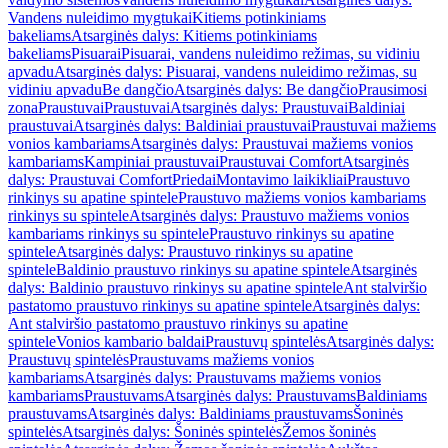
Vandens nuleidimo mygtukai
Kitiems potinkiniams
bakeliams
Atsarginės dalys: Kitiems potinkiniams
bakeliams
Pisuarai
Pisuarai, vandens nuleidimo režimas, su vidiniu
apvadu
Atsarginės dalys: Pisuarai, vandens nuleidimo režimas, su
vidiniu apvadu
Be dangčio
Atsarginės dalys: Be dangčio
Prausimosi
zona
Praustuvai
Praustuvai
Atsarginės dalys: Praustuvai
Baldiniai
praustuvai
Atsarginės dalys: Baldiniai praustuvai
Praustuvai mažiems
vonios kambariams
Atsarginės dalys: Praustuvai mažiems vonios
kambariams
Kampiniai praustuvai
Praustuvai Comfort
Atsarginės
dalys: Praustuvai Comfort
Priedai
Montavimo laikikliai
Praustuvo
rinkinys su apatine spintele
Praustuvo mažiems vonios kambariams
rinkinys su spintele
Atsarginės dalys: Praustuvo mažiems vonios
kambariams rinkinys su spintele
Praustuvo rinkinys su apatine
spintele
Atsarginės dalys: Praustuvo rinkinys su apatine
spintele
Baldinio praustuvo rinkinys su apatine spintele
Atsarginės
dalys: Baldinio praustuvo rinkinys su apatine spintele
Ant stalviršio
pastatomo praustuvo rinkinys su apatine spintele
Atsarginės dalys:
Ant stalviršio pastatomo praustuvo rinkinys su apatine
spintele
Vonios kambario baldai
Praustuvų spintelės
Atsarginės dalys:
Praustuvų spintelės
Praustuvams mažiems vonios
kambariams
Atsarginės dalys: Praustuvams mažiems vonios
kambariams
Praustuvams
Atsarginės dalys: Praustuvams
Baldiniams
praustuvams
Atsarginės dalys: Baldiniams praustuvams
Šoninės
spintelės
Atsarginės dalys: Šoninės spintelės
Žemos šoninės