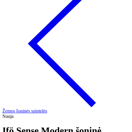
Žemos šoninės spintelės
Nauja
Ifö Sense Modern šoninė