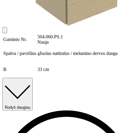
504.060.PS.1
Gaminio Nr.
Nauja
Spalva / paviršius
ąžuolas natūralus / melamino dervos danga
B
33 cm
Rodyti daugiau