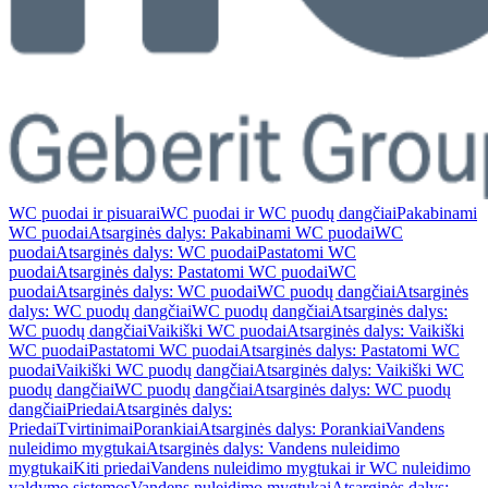
WC puodai ir pisuarai
WC puodai ir WC puodų dangčiai
Pakabinami
WC puodai
Atsarginės dalys: Pakabinami WC puodai
WC
puodai
Atsarginės dalys: WC puodai
Pastatomi WC
puodai
Atsarginės dalys: Pastatomi WC puodai
WC
puodai
Atsarginės dalys: WC puodai
WC puodų dangčiai
Atsarginės
dalys: WC puodų dangčiai
WC puodų dangčiai
Atsarginės dalys:
WC puodų dangčiai
Vaikiški WC puodai
Atsarginės dalys: Vaikiški
WC puodai
Pastatomi WC puodai
Atsarginės dalys: Pastatomi WC
puodai
Vaikiški WC puodų dangčiai
Atsarginės dalys: Vaikiški WC
puodų dangčiai
WC puodų dangčiai
Atsarginės dalys: WC puodų
dangčiai
Priedai
Atsarginės dalys:
Priedai
Tvirtinimai
Porankiai
Atsarginės dalys: Porankiai
Vandens
nuleidimo mygtukai
Atsarginės dalys: Vandens nuleidimo
mygtukai
Kiti priedai
Vandens nuleidimo mygtukai ir WC nuleidimo
valdymo sistemos
Vandens nuleidimo mygtukai
Atsarginės dalys: