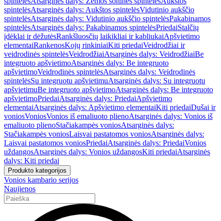
spintelės
Atsarginės dalys: Žemos šoninės spintelės
Aukštos
spintelės
Atsarginės dalys: Aukštos spintelės
Vidutinio aukščio
spintelės
Atsarginės dalys: Vidutinio aukščio spintelės
Pakabinamos
spintelės
Atsarginės dalys: Pakabinamos spintelės
Priedai
Stalčių
įdėklai ir dėžutės
Rankšluosčių laikikliai ir kabliukai
Apšvietimo
elementai
Rankenos
Kojų rinkiniai
Kiti priedai
Veidrodžiai ir
veidrodinės spintelės
Veidrodžiai
Atsarginės dalys: Veidrodžiai
Be
integruoto apšvietimo
Atsarginės dalys: Be integruoto
apšvietimo
Veidrodinės spintelės
Atsarginės dalys: Veidrodinės
spintelės
Su integruotu apšvietimu
Atsarginės dalys: Su integruotu
apšvietimu
Be integruoto apšvietimo
Atsarginės dalys: Be integruoto
apšvietimo
Priedai
Atsarginės dalys: Priedai
Apšvietimo
elementai
Atsarginės dalys: Apšvietimo elementai
Kiti priedai
Dušai ir
vonios
Vonios
Vonios iš emaliuoto plieno
Atsarginės dalys: Vonios iš
emaliuoto plieno
Stačiakampės vonios
Atsarginės dalys:
Stačiakampės vonios
Laisvai pastatomos vonios
Atsarginės dalys:
Laisvai pastatomos vonios
Priedai
Atsarginės dalys: Priedai
Vonios
uždangos
Atsarginės dalys: Vonios uždangos
Kiti priedai
Atsarginės
dalys: Kiti priedai
Produkto kategorijos
Vonios kambario serijos
Naujienos