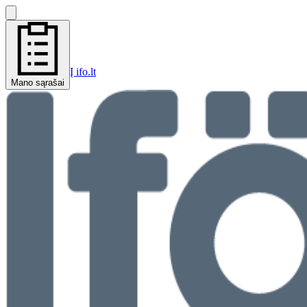
Į ifo.lt
Mano sąrašai