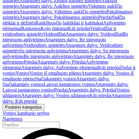
spintelės
Atsarginės dalys: Žemos šoninės spintelės
Aukštos
spintelės
Atsarginės dalys: Aukštos spintelės
Vidutinio aukščio
spintelės
Atsarginės dalys: Vidutinio aukščio spintelės
Pakabinamos
spintelės
Atsarginės dalys: Pakabinamos spintelės
Priedai
Stalčių
įdėklai ir dėžutės
Rankšluosčių laikikliai ir kabliukai
Apšvietimo
elementai
Rankenos
Kojų rinkiniai
Kiti priedai
Veidrodžiai ir
veidrodinės spintelės
Veidrodžiai
Atsarginės dalys: Veidrodžiai
Be
integruoto apšvietimo
Atsarginės dalys: Be integruoto
apšvietimo
Veidrodinės spintelės
Atsarginės dalys: Veidrodinės
spintelės
Su integruotu apšvietimu
Atsarginės dalys: Su integruotu
apšvietimu
Be integruoto apšvietimo
Atsarginės dalys: Be integruoto
apšvietimo
Priedai
Atsarginės dalys: Priedai
Apšvietimo
elementai
Atsarginės dalys: Apšvietimo elementai
Kiti priedai
Dušai ir
vonios
Vonios
Vonios iš emaliuoto plieno
Atsarginės dalys: Vonios iš
emaliuoto plieno
Stačiakampės vonios
Atsarginės dalys:
Stačiakampės vonios
Laisvai pastatomos vonios
Atsarginės dalys:
Laisvai pastatomos vonios
Priedai
Atsarginės dalys: Priedai
Vonios
uždangos
Atsarginės dalys: Vonios uždangos
Kiti priedai
Atsarginės
dalys: Kiti priedai
Produkto kategorijos
Vonios kambario serijos
Naujienos