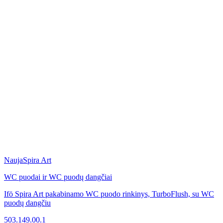
Nauja
Spira Art
WC puodai ir WC puodų dangčiai
Ifö Spira Art pakabinamo WC puodo rinkinys, TurboFlush, su WC
puodų dangčiu
503.149.00.1