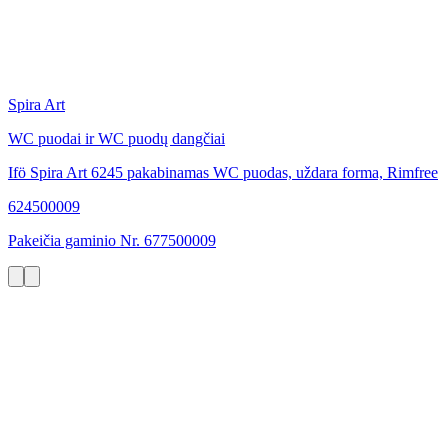
Spira Art
WC puodai ir WC puodų dangčiai
Ifö Spira Art 6245 pakabinamas WC puodas, uždara forma, Rimfree
624500009
Pakeičia gaminio Nr. 677500009