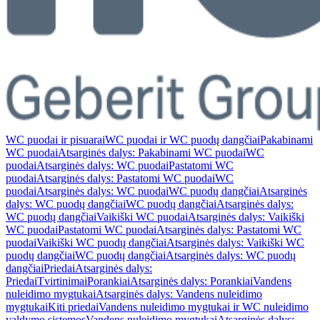
WC puodai ir pisuarai
WC puodai ir WC puodų dangčiai
Pakabinami
WC puodai
Atsarginės dalys: Pakabinami WC puodai
WC
puodai
Atsarginės dalys: WC puodai
Pastatomi WC
puodai
Atsarginės dalys: Pastatomi WC puodai
WC
puodai
Atsarginės dalys: WC puodai
WC puodų dangčiai
Atsarginės
dalys: WC puodų dangčiai
WC puodų dangčiai
Atsarginės dalys:
WC puodų dangčiai
Vaikiški WC puodai
Atsarginės dalys: Vaikiški
WC puodai
Pastatomi WC puodai
Atsarginės dalys: Pastatomi WC
puodai
Vaikiški WC puodų dangčiai
Atsarginės dalys: Vaikiški WC
puodų dangčiai
WC puodų dangčiai
Atsarginės dalys: WC puodų
dangčiai
Priedai
Atsarginės dalys:
Priedai
Tvirtinimai
Porankiai
Atsarginės dalys: Porankiai
Vandens
nuleidimo mygtukai
Atsarginės dalys: Vandens nuleidimo
mygtukai
Kiti priedai
Vandens nuleidimo mygtukai ir WC nuleidimo
valdymo sistemos
Vandens nuleidimo mygtukai
Atsarginės dalys: