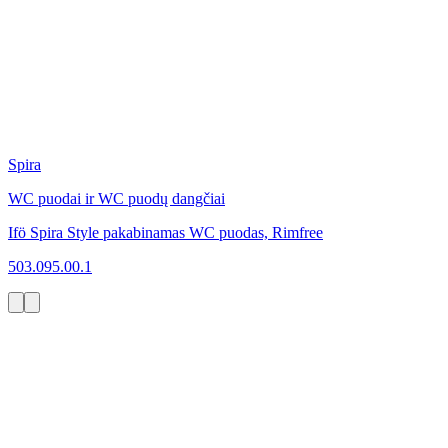
Spira
WC puodai ir WC puodų dangčiai
Ifö Spira Style pakabinamas WC puodas, Rimfree
503.095.00.1