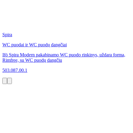
Spira
WC puodai ir WC puodų dangčiai
Ifö Spira Modern pakabinamo WC puodo rinkinys, uždara forma,
Rimfree, su WC puodų dangčiu
503.087.00.1