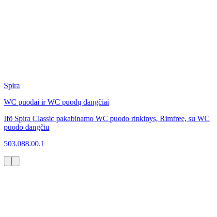
Spira
WC puodai ir WC puodų dangčiai
Ifö Spira Classic pakabinamo WC puodo rinkinys, Rimfree, su WC
puodo dangčiu
503.088.00.1