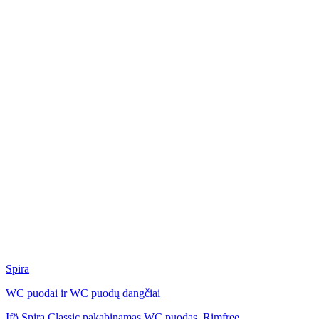
Spira
WC puodai ir WC puodų dangčiai
Ifö Spira Classic pakabinamas WC puodas, Rimfree