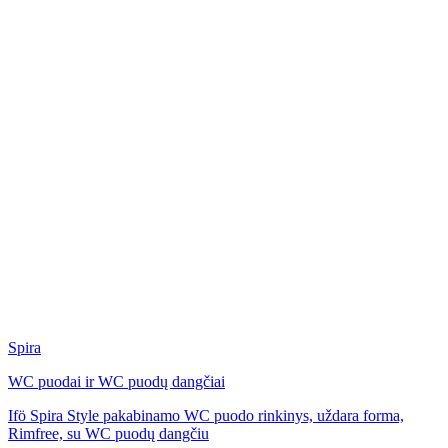
Spira
WC puodai ir WC puodų dangčiai
Ifö Spira Style pakabinamo WC puodo rinkinys, uždara forma,
Rimfree, su WC puodų dangčiu