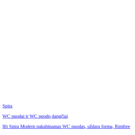
Spira
WC puodai ir WC puodų dangčiai
Ifö Spira Modern pakabinamas WC puodas, uždara forma, Rimfree