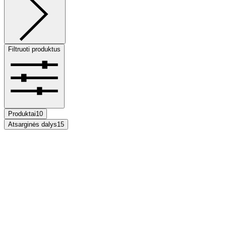
Filtruoti produktus
Produktai
10
Atsarginės dalys
15