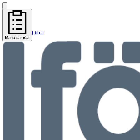
Į ifo.lt
Mano sąrašai