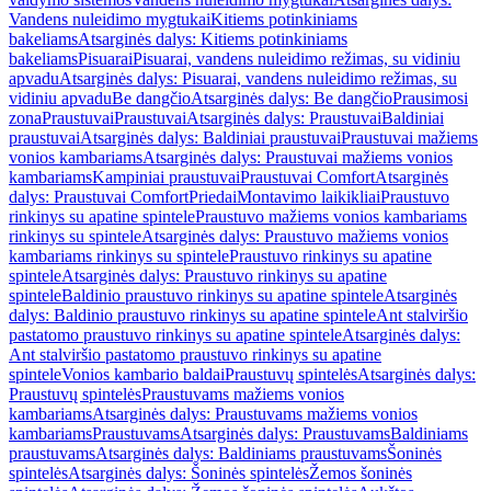
Vandens nuleidimo mygtukai
Kitiems potinkiniams
bakeliams
Atsarginės dalys: Kitiems potinkiniams
bakeliams
Pisuarai
Pisuarai, vandens nuleidimo režimas, su vidiniu
apvadu
Atsarginės dalys: Pisuarai, vandens nuleidimo režimas, su
vidiniu apvadu
Be dangčio
Atsarginės dalys: Be dangčio
Prausimosi
zona
Praustuvai
Praustuvai
Atsarginės dalys: Praustuvai
Baldiniai
praustuvai
Atsarginės dalys: Baldiniai praustuvai
Praustuvai mažiems
vonios kambariams
Atsarginės dalys: Praustuvai mažiems vonios
kambariams
Kampiniai praustuvai
Praustuvai Comfort
Atsarginės
dalys: Praustuvai Comfort
Priedai
Montavimo laikikliai
Praustuvo
rinkinys su apatine spintele
Praustuvo mažiems vonios kambariams
rinkinys su spintele
Atsarginės dalys: Praustuvo mažiems vonios
kambariams rinkinys su spintele
Praustuvo rinkinys su apatine
spintele
Atsarginės dalys: Praustuvo rinkinys su apatine
spintele
Baldinio praustuvo rinkinys su apatine spintele
Atsarginės
dalys: Baldinio praustuvo rinkinys su apatine spintele
Ant stalviršio
pastatomo praustuvo rinkinys su apatine spintele
Atsarginės dalys:
Ant stalviršio pastatomo praustuvo rinkinys su apatine
spintele
Vonios kambario baldai
Praustuvų spintelės
Atsarginės dalys:
Praustuvų spintelės
Praustuvams mažiems vonios
kambariams
Atsarginės dalys: Praustuvams mažiems vonios
kambariams
Praustuvams
Atsarginės dalys: Praustuvams
Baldiniams
praustuvams
Atsarginės dalys: Baldiniams praustuvams
Šoninės
spintelės
Atsarginės dalys: Šoninės spintelės
Žemos šoninės