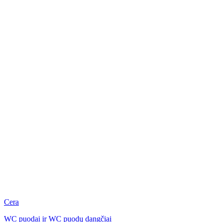
Cera
WC puodai ir WC puodų dangčiai