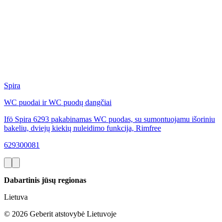
Spira
WC puodai ir WC puodų dangčiai
Ifö Spira 6293 pakabinamas WC puodas, su sumontuojamu išoriniu
bakeliu, dviejų kiekių nuleidimo funkcija, Rimfree
629300081
Dabartinis jūsų regionas
Lietuva
©
2026
Geberit atstovybė Lietuvoje