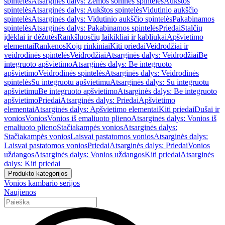
spintelės
Atsarginės dalys: Žemos šoninės spintelės
Aukštos
spintelės
Atsarginės dalys: Aukštos spintelės
Vidutinio aukščio
spintelės
Atsarginės dalys: Vidutinio aukščio spintelės
Pakabinamos
spintelės
Atsarginės dalys: Pakabinamos spintelės
Priedai
Stalčių
įdėklai ir dėžutės
Rankšluosčių laikikliai ir kabliukai
Apšvietimo
elementai
Rankenos
Kojų rinkiniai
Kiti priedai
Veidrodžiai ir
veidrodinės spintelės
Veidrodžiai
Atsarginės dalys: Veidrodžiai
Be
integruoto apšvietimo
Atsarginės dalys: Be integruoto
apšvietimo
Veidrodinės spintelės
Atsarginės dalys: Veidrodinės
spintelės
Su integruotu apšvietimu
Atsarginės dalys: Su integruotu
apšvietimu
Be integruoto apšvietimo
Atsarginės dalys: Be integruoto
apšvietimo
Priedai
Atsarginės dalys: Priedai
Apšvietimo
elementai
Atsarginės dalys: Apšvietimo elementai
Kiti priedai
Dušai ir
vonios
Vonios
Vonios iš emaliuoto plieno
Atsarginės dalys: Vonios iš
emaliuoto plieno
Stačiakampės vonios
Atsarginės dalys:
Stačiakampės vonios
Laisvai pastatomos vonios
Atsarginės dalys:
Laisvai pastatomos vonios
Priedai
Atsarginės dalys: Priedai
Vonios
uždangos
Atsarginės dalys: Vonios uždangos
Kiti priedai
Atsarginės
dalys: Kiti priedai
Produkto kategorijos
Vonios kambario serijos
Naujienos