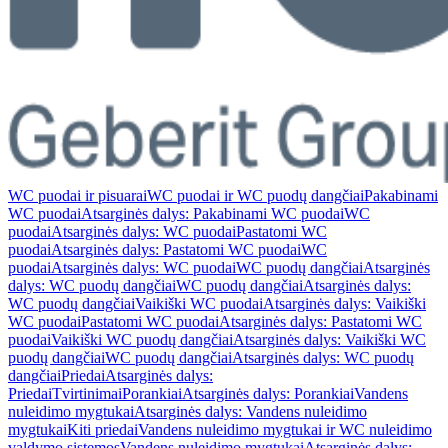
WC puodai ir pisuarai
WC puodai ir WC puodų dangčiai
Pakabinami
WC puodai
Atsarginės dalys: Pakabinami WC puodai
WC
puodai
Atsarginės dalys: WC puodai
Pastatomi WC
puodai
Atsarginės dalys: Pastatomi WC puodai
WC
puodai
Atsarginės dalys: WC puodai
WC puodų dangčiai
Atsarginės
dalys: WC puodų dangčiai
WC puodų dangčiai
Atsarginės dalys:
WC puodų dangčiai
Vaikiški WC puodai
Atsarginės dalys: Vaikiški
WC puodai
Pastatomi WC puodai
Atsarginės dalys: Pastatomi WC
puodai
Vaikiški WC puodų dangčiai
Atsarginės dalys: Vaikiški WC
puodų dangčiai
WC puodų dangčiai
Atsarginės dalys: WC puodų
dangčiai
Priedai
Atsarginės dalys:
Priedai
Tvirtinimai
Porankiai
Atsarginės dalys: Porankiai
Vandens
nuleidimo mygtukai
Atsarginės dalys: Vandens nuleidimo
mygtukai
Kiti priedai
Vandens nuleidimo mygtukai ir WC nuleidimo
valdymo sistemos
Vandens nuleidimo mygtukai
Atsarginės dalys: