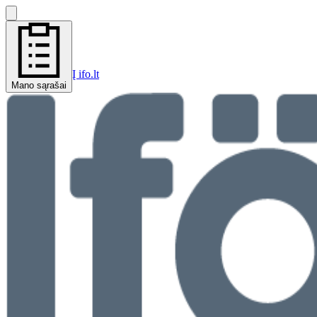
Į ifo.lt
Mano sąrašai