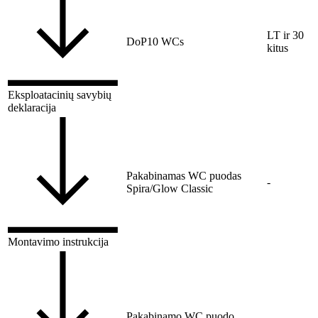
LT ir 30
DoP10 WCs
kitus
Eksploatacinių savybių
deklaracija
Pakabinamas WC puodas
-
Spira/Glow Classic
Montavimo instrukcija
Pakabinamo WC puodo