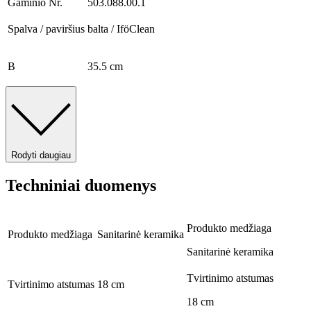
Gaminio Nr.
503.088.00.1
Spalva / paviršius
balta / IföClean
B
35.5 cm
Rodyti daugiau
Techniniai duomenys
Produkto medžiaga
Produkto medžiaga
Sanitarinė keramika
Sanitarinė keramika
Tvirtinimo atstumas
Tvirtinimo atstumas
18 cm
18 cm