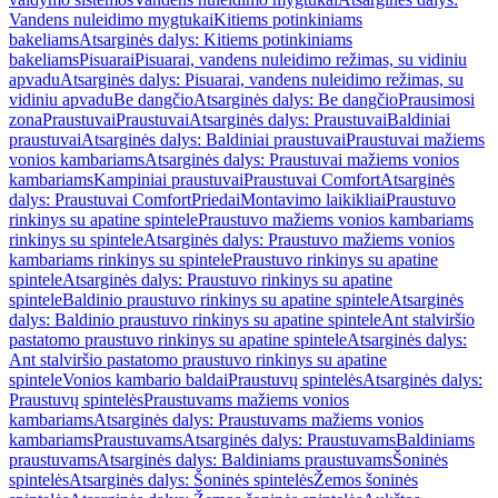
Vandens nuleidimo mygtukai
Kitiems potinkiniams
bakeliams
Atsarginės dalys: Kitiems potinkiniams
bakeliams
Pisuarai
Pisuarai, vandens nuleidimo režimas, su vidiniu
apvadu
Atsarginės dalys: Pisuarai, vandens nuleidimo režimas, su
vidiniu apvadu
Be dangčio
Atsarginės dalys: Be dangčio
Prausimosi
zona
Praustuvai
Praustuvai
Atsarginės dalys: Praustuvai
Baldiniai
praustuvai
Atsarginės dalys: Baldiniai praustuvai
Praustuvai mažiems
vonios kambariams
Atsarginės dalys: Praustuvai mažiems vonios
kambariams
Kampiniai praustuvai
Praustuvai Comfort
Atsarginės
dalys: Praustuvai Comfort
Priedai
Montavimo laikikliai
Praustuvo
rinkinys su apatine spintele
Praustuvo mažiems vonios kambariams
rinkinys su spintele
Atsarginės dalys: Praustuvo mažiems vonios
kambariams rinkinys su spintele
Praustuvo rinkinys su apatine
spintele
Atsarginės dalys: Praustuvo rinkinys su apatine
spintele
Baldinio praustuvo rinkinys su apatine spintele
Atsarginės
dalys: Baldinio praustuvo rinkinys su apatine spintele
Ant stalviršio
pastatomo praustuvo rinkinys su apatine spintele
Atsarginės dalys:
Ant stalviršio pastatomo praustuvo rinkinys su apatine
spintele
Vonios kambario baldai
Praustuvų spintelės
Atsarginės dalys:
Praustuvų spintelės
Praustuvams mažiems vonios
kambariams
Atsarginės dalys: Praustuvams mažiems vonios
kambariams
Praustuvams
Atsarginės dalys: Praustuvams
Baldiniams
praustuvams
Atsarginės dalys: Baldiniams praustuvams
Šoninės
spintelės
Atsarginės dalys: Šoninės spintelės
Žemos šoninės