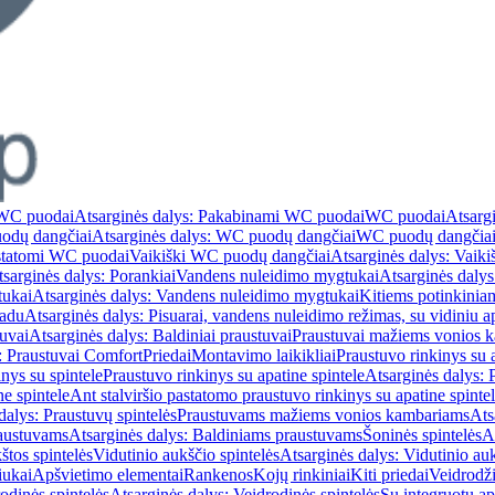
WC puodai
Atsarginės dalys: Pakabinami WC puodai
WC puodai
Atsarg
odų dangčiai
Atsarginės dalys: WC puodų dangčiai
WC puodų dangčia
astatomi WC puodai
Vaikiški WC puodų dangčiai
Atsarginės dalys: Vaik
sarginės dalys: Porankiai
Vandens nuleidimo mygtukai
Atsarginės daly
tukai
Atsarginės dalys: Vandens nuleidimo mygtukai
Kitiems potinkinia
vadu
Atsarginės dalys: Pisuarai, vandens nuleidimo režimas, su vidiniu 
tuvai
Atsarginės dalys: Baldiniai praustuvai
Praustuvai mažiems vonios 
: Praustuvai Comfort
Priedai
Montavimo laikikliai
Praustuvo rinkinys su a
nys su spintele
Praustuvo rinkinys su apatine spintele
Atsarginės dalys: 
ne spintele
Ant stalviršio pastatomo praustuvo rinkinys su apatine spinte
dalys: Praustuvų spintelės
Praustuvams mažiems vonios kambariams
Ats
austuvams
Atsarginės dalys: Baldiniams praustuvams
Šoninės spintelės
A
štos spintelės
Vidutinio aukščio spintelės
Atsarginės dalys: Vidutinio auk
iukai
Apšvietimo elementai
Rankenos
Kojų rinkiniai
Kiti priedai
Veidrodži
odinės spintelės
Atsarginės dalys: Veidrodinės spintelės
Su integruotu a