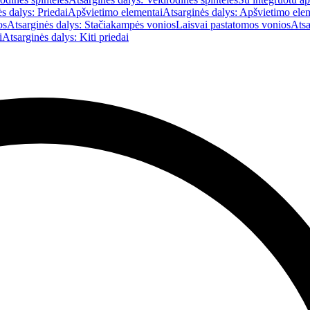
s dalys: Priedai
Apšvietimo elementai
Atsarginės dalys: Apšvietimo ele
os
Atsarginės dalys: Stačiakampės vonios
Laisvai pastatomos vonios
Atsa
i
Atsarginės dalys: Kiti priedai