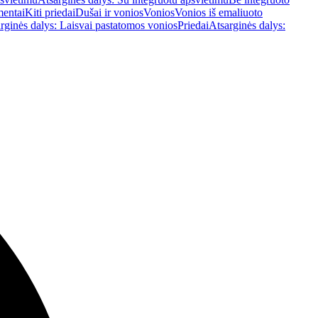
mentai
Kiti priedai
Dušai ir vonios
Vonios
Vonios iš emaliuoto
rginės dalys: Laisvai pastatomos vonios
Priedai
Atsarginės dalys: