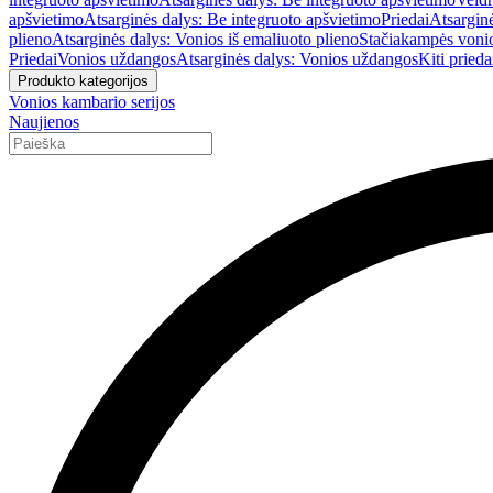
apšvietimo
Atsarginės dalys: Be integruoto apšvietimo
Priedai
Atsarginė
plieno
Atsarginės dalys: Vonios iš emaliuoto plieno
Stačiakampės voni
Priedai
Vonios uždangos
Atsarginės dalys: Vonios uždangos
Kiti prieda
Produkto kategorijos
Vonios kambario serijos
Naujienos