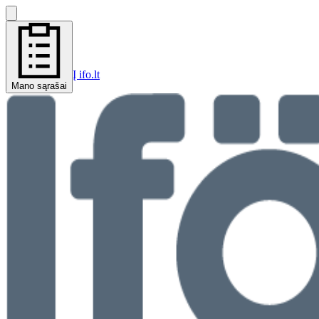
Į ifo.lt
Mano sąrašai