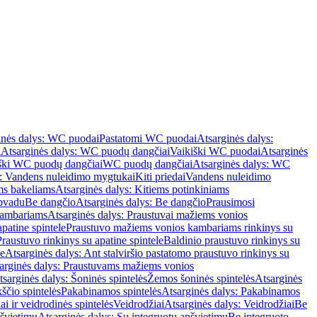
inės dalys: WC puodai
Pastatomi WC puodai
Atsarginės dalys:
i
Atsarginės dalys: WC puodų dangčiai
Vaikiški WC puodai
Atsarginės
iški WC puodų dangčiai
WC puodų dangčiai
Atsarginės dalys: WC
s: Vandens nuleidimo mygtukai
Kiti priedai
Vandens nuleidimo
ms bakeliams
Atsarginės dalys: Kitiems potinkiniams
apvadu
Be dangčio
Atsarginės dalys: Be dangčio
Prausimosi
kambariams
Atsarginės dalys: Praustuvai mažiems vonios
patine spintele
Praustuvo mažiems vonios kambariams rinkinys su
Praustuvo rinkinys su apatine spintele
Baldinio praustuvo rinkinys su
le
Atsarginės dalys: Ant stalviršio pastatomo praustuvo rinkinys su
arginės dalys: Praustuvams mažiems vonios
tsarginės dalys: Šoninės spintelės
Žemos šoninės spintelės
Atsarginės
ščio spintelės
Pakabinamos spintelės
Atsarginės dalys: Pakabinamos
ai ir veidrodinės spintelės
Veidrodžiai
Atsarginės dalys: Veidrodžiai
Be
pšvietimu
Atsarginės dalys: Su integruotu apšvietimu
Be integruoto