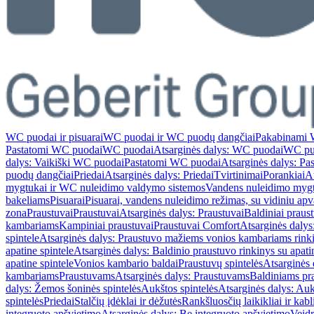
WC puodai ir pisuarai
WC puodai ir WC puodų dangčiai
Pakabinami 
Pastatomi WC puodai
WC puodai
Atsarginės dalys: WC puodai
WC pu
dalys: Vaikiški WC puodai
Pastatomi WC puodai
Atsarginės dalys: P
puodų dangčiai
Priedai
Atsarginės dalys: Priedai
Tvirtinimai
Porankiai
At
mygtukai ir WC nuleidimo valdymo sistemos
Vandens nuleidimo myg
bakeliams
Pisuarai
Pisuarai, vandens nuleidimo režimas, su vidiniu ap
zona
Praustuvai
Praustuvai
Atsarginės dalys: Praustuvai
Baldiniai praus
kambariams
Kampiniai praustuvai
Praustuvai Comfort
Atsarginės dalys
spintele
Atsarginės dalys: Praustuvo mažiems vonios kambariams rinki
apatine spintele
Atsarginės dalys: Baldinio praustuvo rinkinys su apati
apatine spintele
Vonios kambario baldai
Praustuvų spintelės
Atsarginės 
kambariams
Praustuvams
Atsarginės dalys: Praustuvams
Baldiniams pr
dalys: Žemos šoninės spintelės
Aukštos spintelės
Atsarginės dalys: Auk
spintelės
Priedai
Stalčių įdėklai ir dėžutės
Rankšluosčių laikikliai ir kabl
integruoto apšvietimo
Atsarginės dalys: Be integruoto apšvietimo
Veidr