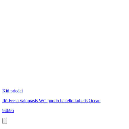
Kiti priedai
Ifö Fresh valomasis WC puodo bakelio kubelis Ocean
94696