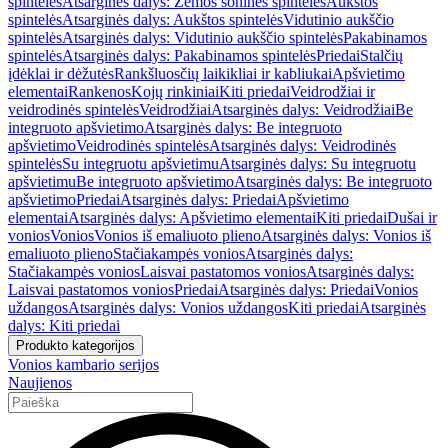
spintelės
Atsarginės dalys: Žemos šoninės spintelės
Aukštos
spintelės
Atsarginės dalys: Aukštos spintelės
Vidutinio aukščio
spintelės
Atsarginės dalys: Vidutinio aukščio spintelės
Pakabinamos
spintelės
Atsarginės dalys: Pakabinamos spintelės
Priedai
Stalčių
įdėklai ir dėžutės
Rankšluosčių laikikliai ir kabliukai
Apšvietimo
elementai
Rankenos
Kojų rinkiniai
Kiti priedai
Veidrodžiai ir
veidrodinės spintelės
Veidrodžiai
Atsarginės dalys: Veidrodžiai
Be
integruoto apšvietimo
Atsarginės dalys: Be integruoto
apšvietimo
Veidrodinės spintelės
Atsarginės dalys: Veidrodinės
spintelės
Su integruotu apšvietimu
Atsarginės dalys: Su integruotu
apšvietimu
Be integruoto apšvietimo
Atsarginės dalys: Be integruoto
apšvietimo
Priedai
Atsarginės dalys: Priedai
Apšvietimo
elementai
Atsarginės dalys: Apšvietimo elementai
Kiti priedai
Dušai ir
vonios
Vonios
Vonios iš emaliuoto plieno
Atsarginės dalys: Vonios iš
emaliuoto plieno
Stačiakampės vonios
Atsarginės dalys:
Stačiakampės vonios
Laisvai pastatomos vonios
Atsarginės dalys:
Laisvai pastatomos vonios
Priedai
Atsarginės dalys: Priedai
Vonios
uždangos
Atsarginės dalys: Vonios uždangos
Kiti priedai
Atsarginės
dalys: Kiti priedai
Produkto kategorijos
Vonios kambario serijos
Naujienos