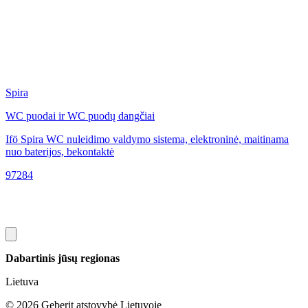
Spira
S
WC puodai ir WC puodų dangčiai
W
Ifö Spira WC nuleidimo valdymo sistema, elektroninė, maitinama
I
nuo baterijos, bekontaktė
t
97284
9
Dabartinis jūsų regionas
Lietuva
©
2026
Geberit atstovybė Lietuvoje