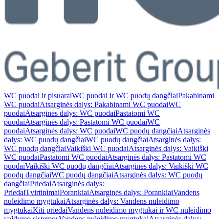
WC puodai ir pisuarai
WC puodai ir WC puodų dangčiai
Pakabinami
WC puodai
Atsarginės dalys: Pakabinami WC puodai
WC
puodai
Atsarginės dalys: WC puodai
Pastatomi WC
puodai
Atsarginės dalys: Pastatomi WC puodai
WC
puodai
Atsarginės dalys: WC puodai
WC puodų dangčiai
Atsarginės
dalys: WC puodų dangčiai
WC puodų dangčiai
Atsarginės dalys:
WC puodų dangčiai
Vaikiški WC puodai
Atsarginės dalys: Vaikiški
WC puodai
Pastatomi WC puodai
Atsarginės dalys: Pastatomi WC
puodai
Vaikiški WC puodų dangčiai
Atsarginės dalys: Vaikiški WC
puodų dangčiai
WC puodų dangčiai
Atsarginės dalys: WC puodų
dangčiai
Priedai
Atsarginės dalys:
Priedai
Tvirtinimai
Porankiai
Atsarginės dalys: Porankiai
Vandens
nuleidimo mygtukai
Atsarginės dalys: Vandens nuleidimo
mygtukai
Kiti priedai
Vandens nuleidimo mygtukai ir WC nuleidimo
valdymo sistemos
Vandens nuleidimo mygtukai
Atsarginės dalys: