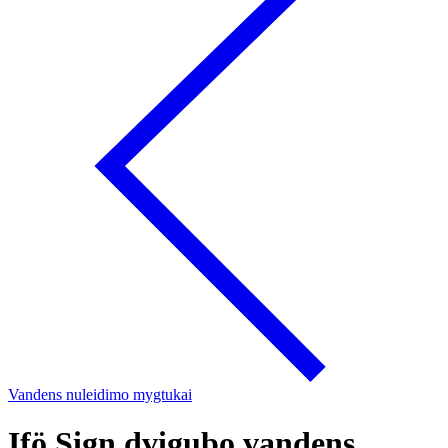
Vandens nuleidimo mygtukai
Ifö Sign dvigubo vandens