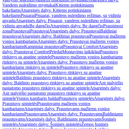
Vandens nuleidimo mygtukai
Kitiems potinkiniams
bakeliams
Atsarginės dalys: Kitiems potinkiniams
bakeliams
Pisuarai
Pisuarai, vandens nuleidimo režimas, su vidiniu
apvadu
Atsarginės dalys: Pisuarai, vandens nuleidimo režimas, su
vidiniu apvadu
Be dangčio
Atsarginės dalys: Be dangčio
Prausimosi
zona
Praustuvai
Praustuvai
Atsarginės dalys: Praustuvai
Baldiniai
praustuvai
Atsarginės dalys: Baldiniai praustuvai
Praustuvai mažiems
vonios kambariams
Atsarginės dalys: Praustuvai mažiems vonios
kambariams
Kampiniai praustuvai
Praustuvai Comfort
Atsarginės
dalys: Praustuvai Comfort
Priedai
Montavimo laikikliai
Praustuvo
rinkinys su apatine spintele
Praustuvo mažiems vonios kambariams
rinkinys su spintele
Atsarginės dalys: Praustuvo mažiems vonios
kambariams rinkinys su spintele
Praustuvo rinkinys su apatine
spintele
Atsarginės dalys: Praustuvo rinkinys su apatine
spintele
Baldinio praustuvo rinkinys su apatine spintele
Atsarginės
dalys: Baldinio praustuvo rinkinys su apatine spintele
Ant stalviršio
pastatomo praustuvo rinkinys su apatine spintele
Atsarginės dalys:
Ant stalviršio pastatomo praustuvo rinkinys su apatine
spintele
Vonios kambario baldai
Praustuvų spintelės
Atsarginės dalys:
Praustuvų spintelės
Praustuvams mažiems vonios
kambariams
Atsarginės dalys: Praustuvams mažiems vonios
kambariams
Praustuvams
Atsarginės dalys: Praustuvams
Baldiniams
praustuvams
Atsarginės dalys: Baldiniams praustuvams
Šoninės
spintelės
Atsarginės dalys: Šoninės spintelės
Žemos šoninės