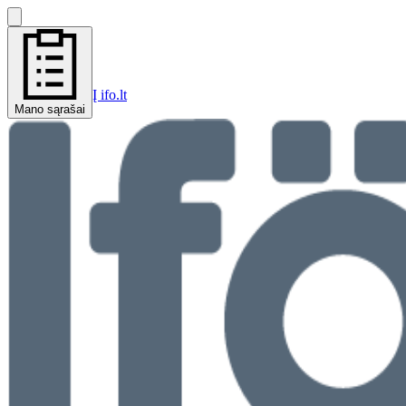
Į ifo.lt
Mano sąrašai