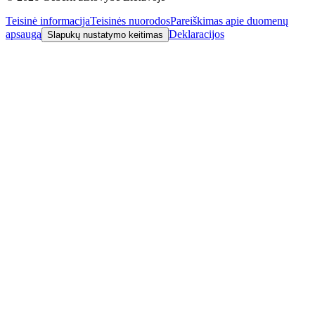
Teisinė informacija
Teisinės nuorodos
Pareiškimas apie duomenų
apsaugą
Deklaracijos
Slapukų nustatymo keitimas