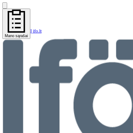
Į ifo.lt
Mano sąrašai