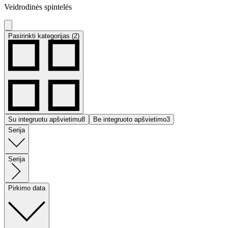
Veidrodinės spintelės
Pasirinkti kategorijas (2)
Su integruotu apšvietimu
8
Be integruoto apšvietimo
3
Serija
Serija
Pirkimo data