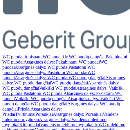
WC puodai ir pisuarai
WC puodai ir WC puodų dangčiai
Pakabinami
WC puodai
Atsarginės dalys: Pakabinami WC puodai
WC
puodai
Atsarginės dalys: WC puodai
Pastatomi WC
puodai
Atsarginės dalys: Pastatomi WC puodai
WC
puodai
Atsarginės dalys: WC puodai
WC puodų dangčiai
Atsarginės
dalys: WC puodų dangčiai
WC puodų dangčiai
Atsarginės dalys:
WC puodų dangčiai
Vaikiški WC puodai
Atsarginės dalys: Vaikiški
WC puodai
Pastatomi WC puodai
Atsarginės dalys: Pastatomi WC
puodai
Vaikiški WC puodų dangčiai
Atsarginės dalys: Vaikiški WC
puodų dangčiai
WC puodų dangčiai
Atsarginės dalys: WC puodų
dangčiai
Priedai
Atsarginės dalys:
Priedai
Tvirtinimai
Porankiai
Atsarginės dalys: Porankiai
Vandens
nuleidimo mygtukai
Atsarginės dalys: Vandens nuleidimo
mygtukai
Kiti priedai
Vandens nuleidimo mygtukai ir WC nuleidimo
valdymo sistemos
Vandens nuleidimo mygtukai
Atsarginės dalys: