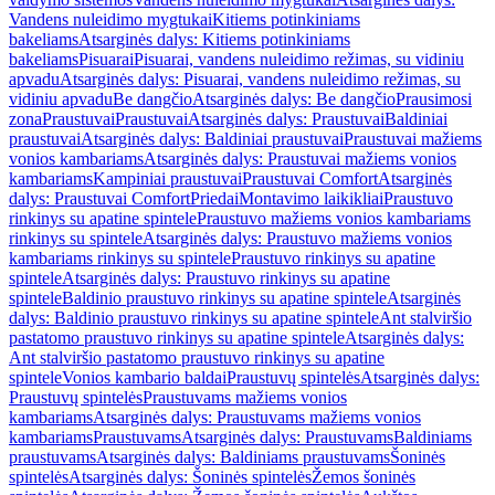
Vandens nuleidimo mygtukai
Kitiems potinkiniams
bakeliams
Atsarginės dalys: Kitiems potinkiniams
bakeliams
Pisuarai
Pisuarai, vandens nuleidimo režimas, su vidiniu
apvadu
Atsarginės dalys: Pisuarai, vandens nuleidimo režimas, su
vidiniu apvadu
Be dangčio
Atsarginės dalys: Be dangčio
Prausimosi
zona
Praustuvai
Praustuvai
Atsarginės dalys: Praustuvai
Baldiniai
praustuvai
Atsarginės dalys: Baldiniai praustuvai
Praustuvai mažiems
vonios kambariams
Atsarginės dalys: Praustuvai mažiems vonios
kambariams
Kampiniai praustuvai
Praustuvai Comfort
Atsarginės
dalys: Praustuvai Comfort
Priedai
Montavimo laikikliai
Praustuvo
rinkinys su apatine spintele
Praustuvo mažiems vonios kambariams
rinkinys su spintele
Atsarginės dalys: Praustuvo mažiems vonios
kambariams rinkinys su spintele
Praustuvo rinkinys su apatine
spintele
Atsarginės dalys: Praustuvo rinkinys su apatine
spintele
Baldinio praustuvo rinkinys su apatine spintele
Atsarginės
dalys: Baldinio praustuvo rinkinys su apatine spintele
Ant stalviršio
pastatomo praustuvo rinkinys su apatine spintele
Atsarginės dalys:
Ant stalviršio pastatomo praustuvo rinkinys su apatine
spintele
Vonios kambario baldai
Praustuvų spintelės
Atsarginės dalys:
Praustuvų spintelės
Praustuvams mažiems vonios
kambariams
Atsarginės dalys: Praustuvams mažiems vonios
kambariams
Praustuvams
Atsarginės dalys: Praustuvams
Baldiniams
praustuvams
Atsarginės dalys: Baldiniams praustuvams
Šoninės
spintelės
Atsarginės dalys: Šoninės spintelės
Žemos šoninės