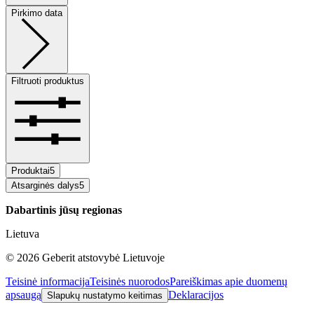
Pirkimo data
Filtruoti produktus
Produktai
5
Atsarginės dalys
5
Dabartinis jūsų regionas
Lietuva
©
2026
Geberit atstovybė Lietuvoje
Teisinė informacija
Teisinės nuorodos
Pareiškimas apie duomenų
apsaugą
Deklaracijos
Slapukų nustatymo keitimas