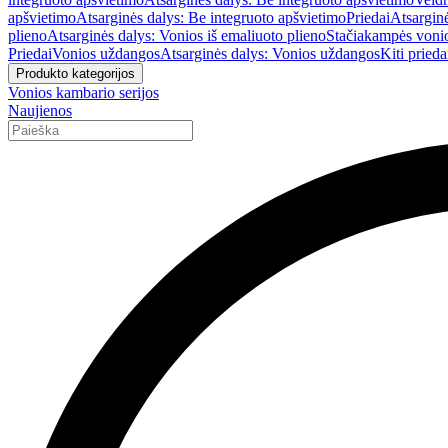
apšvietimo
Atsarginės dalys: Be integruoto apšvietimo
Priedai
Atsarginė
plieno
Atsarginės dalys: Vonios iš emaliuoto plieno
Stačiakampės voni
Priedai
Vonios uždangos
Atsarginės dalys: Vonios uždangos
Kiti prieda
Produkto kategorijos
Vonios kambario serijos
Naujienos