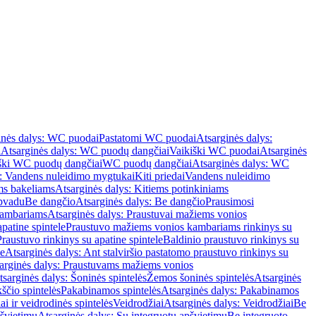
inės dalys: WC puodai
Pastatomi WC puodai
Atsarginės dalys:
i
Atsarginės dalys: WC puodų dangčiai
Vaikiški WC puodai
Atsarginės
iški WC puodų dangčiai
WC puodų dangčiai
Atsarginės dalys: WC
s: Vandens nuleidimo mygtukai
Kiti priedai
Vandens nuleidimo
ms bakeliams
Atsarginės dalys: Kitiems potinkiniams
apvadu
Be dangčio
Atsarginės dalys: Be dangčio
Prausimosi
kambariams
Atsarginės dalys: Praustuvai mažiems vonios
patine spintele
Praustuvo mažiems vonios kambariams rinkinys su
Praustuvo rinkinys su apatine spintele
Baldinio praustuvo rinkinys su
le
Atsarginės dalys: Ant stalviršio pastatomo praustuvo rinkinys su
arginės dalys: Praustuvams mažiems vonios
tsarginės dalys: Šoninės spintelės
Žemos šoninės spintelės
Atsarginės
ščio spintelės
Pakabinamos spintelės
Atsarginės dalys: Pakabinamos
ai ir veidrodinės spintelės
Veidrodžiai
Atsarginės dalys: Veidrodžiai
Be
pšvietimu
Atsarginės dalys: Su integruotu apšvietimu
Be integruoto