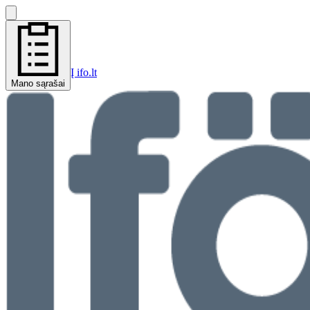
Į ifo.lt
Mano sąrašai