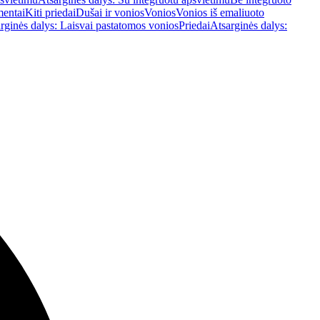
mentai
Kiti priedai
Dušai ir vonios
Vonios
Vonios iš emaliuoto
rginės dalys: Laisvai pastatomos vonios
Priedai
Atsarginės dalys: