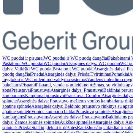
WC puodai ir pisuarai
WC puodai ir WC puodų dangčiai
Pakabinami 
Pastatomi WC puodai
WC puodai
Atsarginės dalys: WC puodai
WC pu
dalys: Vaikiški WC puodai
Pastatomi WC puodai
Atsarginės dalys: P
puodų dangčiai
Priedai
Atsarginės dalys: Priedai
Tvirtinimai
Porankiai
At
mygtukai ir WC nuleidimo valdymo sistemos
Vandens nuleidimo myg
bakeliams
Pisuarai
Pisuarai, vandens nuleidimo režimas, su vidiniu ap
zona
Praustuvai
Praustuvai
Atsarginės dalys: Praustuvai
Baldiniai praus
kambariams
Kampiniai praustuvai
Praustuvai Comfort
Atsarginės dalys
spintele
Atsarginės dalys: Praustuvo mažiems vonios kambariams rinki
apatine spintele
Atsarginės dalys: Baldinio praustuvo rinkinys su apati
apatine spintele
Vonios kambario baldai
Praustuvų spintelės
Atsarginės 
kambariams
Praustuvams
Atsarginės dalys: Praustuvams
Baldiniams pr
dalys: Žemos šoninės spintelės
Aukštos spintelės
Atsarginės dalys: Auk
spintelės
Priedai
Stalčių įdėklai ir dėžutės
Rankšluosčių laikikliai ir kabl
integruoto apšvietimo
Atsarginės dalys: Be integruoto apšvietimo
Veidr