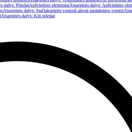
s dalys: Priedai
Apšvietimo elementai
Atsarginės dalys: Apšvietimo ele
os
Atsarginės dalys: Stačiakampės vonios
Laisvai pastatomos vonios
Atsa
i
Atsarginės dalys: Kiti priedai