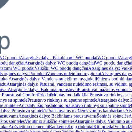
WC puodai
Atsarginės dalys: Pakabinami WC puodai
WC puodai
Atsarg
odų dangčiai
Atsarginės dalys: WC puodų dangčiai
WC puodų dangčia
astatomi WC puodai
Vaikiški WC puodų dangčiai
Atsarginės dalys: Vaik
sarginės dalys: Porankiai
Vandens nuleidimo mygtukai
Atsarginės daly
tukai
Atsarginės dalys: Vandens nuleidimo mygtukai
Kitiems potinkinia
vadu
Atsarginės dalys: Pisuarai, vandens nuleidimo režimas, su vidiniu 
tuvai
Atsarginės dalys: Baldiniai praustuvai
Praustuvai mažiems vonios 
: Praustuvai Comfort
Priedai
Montavimo laikikliai
Praustuvo rinkinys su a
nys su spintele
Praustuvo rinkinys su apatine spintele
Atsarginės dalys: 
ne spintele
Ant stalviršio pastatomo praustuvo rinkinys su apatine spinte
dalys: Praustuvų spintelės
Praustuvams mažiems vonios kambariams
Ats
austuvams
Atsarginės dalys: Baldiniams praustuvams
Šoninės spintelės
A
štos spintelės
Vidutinio aukščio spintelės
Atsarginės dalys: Vidutinio auk
iukai
Apšvietimo elementai
Rankenos
Kojų rinkiniai
Kiti priedai
Veidrodži
odinės spintelės
Atsarginės dalys: Veidrodinės spintelės
Su integruotu a