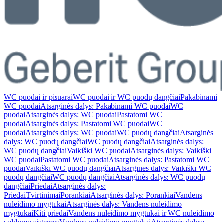
WC puodai ir pisuarai
WC puodai ir WC puodų dangčiai
Pakabinami
WC puodai
Atsarginės dalys: Pakabinami WC puodai
WC
puodai
Atsarginės dalys: WC puodai
Pastatomi WC
puodai
Atsarginės dalys: Pastatomi WC puodai
WC
puodai
Atsarginės dalys: WC puodai
WC puodų dangčiai
Atsarginės
dalys: WC puodų dangčiai
WC puodų dangčiai
Atsarginės dalys:
WC puodų dangčiai
Vaikiški WC puodai
Atsarginės dalys: Vaikiški
WC puodai
Pastatomi WC puodai
Atsarginės dalys: Pastatomi WC
puodai
Vaikiški WC puodų dangčiai
Atsarginės dalys: Vaikiški WC
puodų dangčiai
WC puodų dangčiai
Atsarginės dalys: WC puodų
dangčiai
Priedai
Atsarginės dalys:
Priedai
Tvirtinimai
Porankiai
Atsarginės dalys: Porankiai
Vandens
nuleidimo mygtukai
Atsarginės dalys: Vandens nuleidimo
mygtukai
Kiti priedai
Vandens nuleidimo mygtukai ir WC nuleidimo
valdymo sistemos
Vandens nuleidimo mygtukai
Atsarginės dalys: