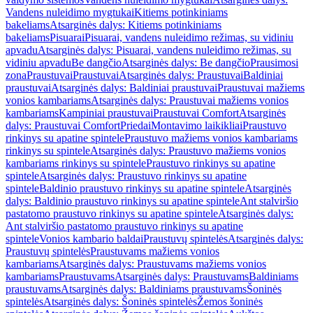
Vandens nuleidimo mygtukai
Kitiems potinkiniams
bakeliams
Atsarginės dalys: Kitiems potinkiniams
bakeliams
Pisuarai
Pisuarai, vandens nuleidimo režimas, su vidiniu
apvadu
Atsarginės dalys: Pisuarai, vandens nuleidimo režimas, su
vidiniu apvadu
Be dangčio
Atsarginės dalys: Be dangčio
Prausimosi
zona
Praustuvai
Praustuvai
Atsarginės dalys: Praustuvai
Baldiniai
praustuvai
Atsarginės dalys: Baldiniai praustuvai
Praustuvai mažiems
vonios kambariams
Atsarginės dalys: Praustuvai mažiems vonios
kambariams
Kampiniai praustuvai
Praustuvai Comfort
Atsarginės
dalys: Praustuvai Comfort
Priedai
Montavimo laikikliai
Praustuvo
rinkinys su apatine spintele
Praustuvo mažiems vonios kambariams
rinkinys su spintele
Atsarginės dalys: Praustuvo mažiems vonios
kambariams rinkinys su spintele
Praustuvo rinkinys su apatine
spintele
Atsarginės dalys: Praustuvo rinkinys su apatine
spintele
Baldinio praustuvo rinkinys su apatine spintele
Atsarginės
dalys: Baldinio praustuvo rinkinys su apatine spintele
Ant stalviršio
pastatomo praustuvo rinkinys su apatine spintele
Atsarginės dalys:
Ant stalviršio pastatomo praustuvo rinkinys su apatine
spintele
Vonios kambario baldai
Praustuvų spintelės
Atsarginės dalys:
Praustuvų spintelės
Praustuvams mažiems vonios
kambariams
Atsarginės dalys: Praustuvams mažiems vonios
kambariams
Praustuvams
Atsarginės dalys: Praustuvams
Baldiniams
praustuvams
Atsarginės dalys: Baldiniams praustuvams
Šoninės
spintelės
Atsarginės dalys: Šoninės spintelės
Žemos šoninės