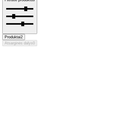
Produktai
2
Atsarginės dalys
0