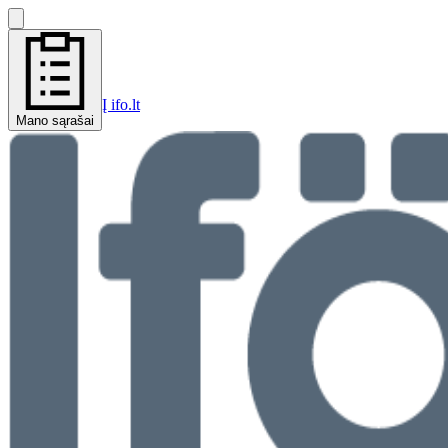
Į ifo.lt
Mano sąrašai