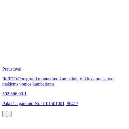
Praustuvai
Ifö/IDO/Porsgrund montavimo kampainių rinkinys praustuvui
mažiems vonios kambariams
502.666.00.1
Pakeičia gaminio Nr. 6101501001, 96417