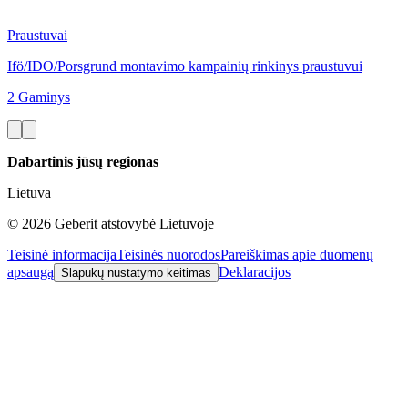
Praustuvai
Ifö/IDO/Porsgrund montavimo kampainių rinkinys praustuvui
2 Gaminys
Dabartinis jūsų regionas
Lietuva
©
2026
Geberit atstovybė Lietuvoje
Teisinė informacija
Teisinės nuorodos
Pareiškimas apie duomenų
apsaugą
Deklaracijos
Slapukų nustatymo keitimas