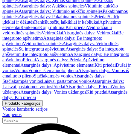
spintelės
Atsarginės dalys: Žemos šoninės spintelės
Aukštos
spintelės
Atsarginės dalys: Aukštos spintelės
Vidutinio aukščio
spintelės
Atsarginės dalys: Vidutinio aukščio spintelės
Pakabinamos
spintelės
Atsarginės dalys: Pakabinamos spintelės
Priedai
Stalčių
įdėklai ir dėžutės
Rankšluosčių laikikliai ir kabliukai
Apšvietimo
elementai
Rankenos
Kojų rinkiniai
Kiti priedai
Veidrodžiai ir
veidrodinės spintelės
Veidrodžiai
Atsarginės dalys: Veidrodžiai
Be
integruoto apšvietimo
Atsarginės dalys: Be integruoto
apšvietimo
Veidrodinės spintelės
Atsarginės dalys: Veidrodinės
spintelės
Su integruotu apšvietimu
Atsarginės dalys: Su integruotu
apšvietimu
Be integruoto apšvietimo
Atsarginės dalys: Be integruoto
apšvietimo
Priedai
Atsarginės dalys: Priedai
Apšvietimo
elementai
Atsarginės dalys: Apšvietimo elementai
Kiti priedai
Dušai ir
vonios
Vonios
Vonios iš emaliuoto plieno
Atsarginės dalys: Vonios iš
emaliuoto plieno
Stačiakampės vonios
Atsarginės dalys:
Stačiakampės vonios
Laisvai pastatomos vonios
Atsarginės dalys:
Laisvai pastatomos vonios
Priedai
Atsarginės dalys: Priedai
Vonios
uždangos
Atsarginės dalys: Vonios uždangos
Kiti priedai
Atsarginės
dalys: Kiti priedai
Produkto kategorijos
Vonios kambario serijos
Naujienos