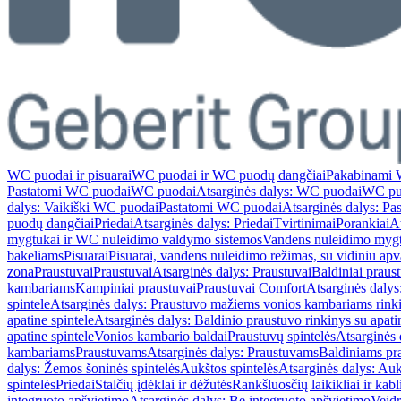
WC puodai ir pisuarai
WC puodai ir WC puodų dangčiai
Pakabinami 
Pastatomi WC puodai
WC puodai
Atsarginės dalys: WC puodai
WC pu
dalys: Vaikiški WC puodai
Pastatomi WC puodai
Atsarginės dalys: P
puodų dangčiai
Priedai
Atsarginės dalys: Priedai
Tvirtinimai
Porankiai
At
mygtukai ir WC nuleidimo valdymo sistemos
Vandens nuleidimo myg
bakeliams
Pisuarai
Pisuarai, vandens nuleidimo režimas, su vidiniu ap
zona
Praustuvai
Praustuvai
Atsarginės dalys: Praustuvai
Baldiniai praus
kambariams
Kampiniai praustuvai
Praustuvai Comfort
Atsarginės dalys
spintele
Atsarginės dalys: Praustuvo mažiems vonios kambariams rinki
apatine spintele
Atsarginės dalys: Baldinio praustuvo rinkinys su apati
apatine spintele
Vonios kambario baldai
Praustuvų spintelės
Atsarginės 
kambariams
Praustuvams
Atsarginės dalys: Praustuvams
Baldiniams pr
dalys: Žemos šoninės spintelės
Aukštos spintelės
Atsarginės dalys: Auk
spintelės
Priedai
Stalčių įdėklai ir dėžutės
Rankšluosčių laikikliai ir kabl
integruoto apšvietimo
Atsarginės dalys: Be integruoto apšvietimo
Veidr