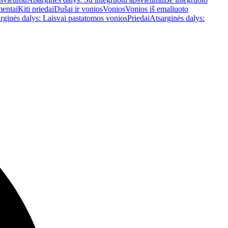
mentai
Kiti priedai
Dušai ir vonios
Vonios
Vonios iš emaliuoto
rginės dalys: Laisvai pastatomos vonios
Priedai
Atsarginės dalys: