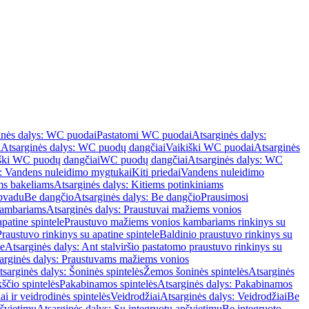
inės dalys: WC puodai
Pastatomi WC puodai
Atsarginės dalys:
i
Atsarginės dalys: WC puodų dangčiai
Vaikiški WC puodai
Atsarginės
iški WC puodų dangčiai
WC puodų dangčiai
Atsarginės dalys: WC
s: Vandens nuleidimo mygtukai
Kiti priedai
Vandens nuleidimo
ms bakeliams
Atsarginės dalys: Kitiems potinkiniams
apvadu
Be dangčio
Atsarginės dalys: Be dangčio
Prausimosi
kambariams
Atsarginės dalys: Praustuvai mažiems vonios
patine spintele
Praustuvo mažiems vonios kambariams rinkinys su
Praustuvo rinkinys su apatine spintele
Baldinio praustuvo rinkinys su
le
Atsarginės dalys: Ant stalviršio pastatomo praustuvo rinkinys su
arginės dalys: Praustuvams mažiems vonios
tsarginės dalys: Šoninės spintelės
Žemos šoninės spintelės
Atsarginės
ščio spintelės
Pakabinamos spintelės
Atsarginės dalys: Pakabinamos
ai ir veidrodinės spintelės
Veidrodžiai
Atsarginės dalys: Veidrodžiai
Be
pšvietimu
Atsarginės dalys: Su integruotu apšvietimu
Be integruoto