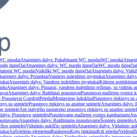
WC puodai
Atsarginės dalys: Pakabinami WC puodai
WC puodai
Atsarg
odų dangčiai
Atsarginės dalys: WC puodų dangčiai
WC puodų dangčia
astatomi WC puodai
Vaikiški WC puodų dangčiai
Atsarginės dalys: Vaik
sarginės dalys: Porankiai
Vandens nuleidimo mygtukai
Atsarginės daly
tukai
Atsarginės dalys: Vandens nuleidimo mygtukai
Kitiems potinkinia
vadu
Atsarginės dalys: Pisuarai, vandens nuleidimo režimas, su vidiniu 
tuvai
Atsarginės dalys: Baldiniai praustuvai
Praustuvai mažiems vonios 
: Praustuvai Comfort
Priedai
Montavimo laikikliai
Praustuvo rinkinys su a
nys su spintele
Praustuvo rinkinys su apatine spintele
Atsarginės dalys: 
ne spintele
Ant stalviršio pastatomo praustuvo rinkinys su apatine spinte
dalys: Praustuvų spintelės
Praustuvams mažiems vonios kambariams
Ats
austuvams
Atsarginės dalys: Baldiniams praustuvams
Šoninės spintelės
A
štos spintelės
Vidutinio aukščio spintelės
Atsarginės dalys: Vidutinio auk
iukai
Apšvietimo elementai
Rankenos
Kojų rinkiniai
Kiti priedai
Veidrodži
odinės spintelės
Atsarginės dalys: Veidrodinės spintelės
Su integruotu a