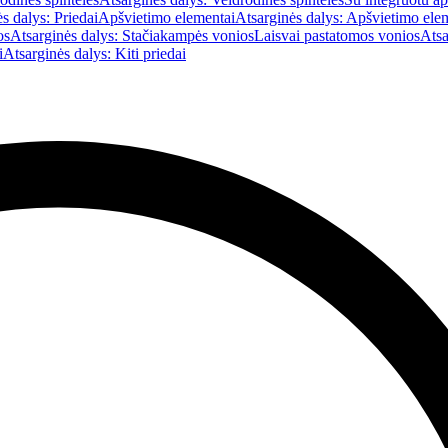
s dalys: Priedai
Apšvietimo elementai
Atsarginės dalys: Apšvietimo ele
os
Atsarginės dalys: Stačiakampės vonios
Laisvai pastatomos vonios
Atsa
i
Atsarginės dalys: Kiti priedai