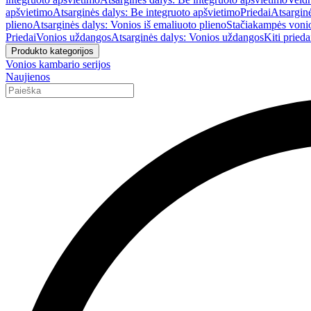
apšvietimo
Atsarginės dalys: Be integruoto apšvietimo
Priedai
Atsarginė
plieno
Atsarginės dalys: Vonios iš emaliuoto plieno
Stačiakampės voni
Priedai
Vonios uždangos
Atsarginės dalys: Vonios uždangos
Kiti prieda
Produkto kategorijos
Vonios kambario serijos
Naujienos