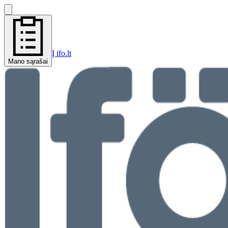
Į ifo.lt
Mano sąrašai