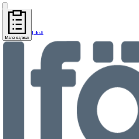
Į ifo.lt
Mano sąrašai