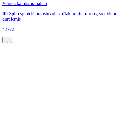
Vonios kambario baldai
Ifö Spira spintelė praustuvui, stačiakampio formos, su dviem
durelėmis
42772