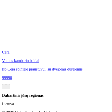
Cera
Vonios kambario baldai
Ifö Cera spintelė praustuvui, su dvejomis durelėmis
99990
Dabartinis jūsų regionas
Lietuva