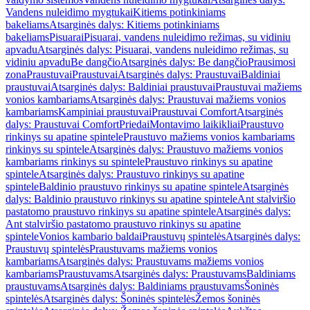
Vandens nuleidimo mygtukai
Kitiems potinkiniams
bakeliams
Atsarginės dalys: Kitiems potinkiniams
bakeliams
Pisuarai
Pisuarai, vandens nuleidimo režimas, su vidiniu
apvadu
Atsarginės dalys: Pisuarai, vandens nuleidimo režimas, su
vidiniu apvadu
Be dangčio
Atsarginės dalys: Be dangčio
Prausimosi
zona
Praustuvai
Praustuvai
Atsarginės dalys: Praustuvai
Baldiniai
praustuvai
Atsarginės dalys: Baldiniai praustuvai
Praustuvai mažiems
vonios kambariams
Atsarginės dalys: Praustuvai mažiems vonios
kambariams
Kampiniai praustuvai
Praustuvai Comfort
Atsarginės
dalys: Praustuvai Comfort
Priedai
Montavimo laikikliai
Praustuvo
rinkinys su apatine spintele
Praustuvo mažiems vonios kambariams
rinkinys su spintele
Atsarginės dalys: Praustuvo mažiems vonios
kambariams rinkinys su spintele
Praustuvo rinkinys su apatine
spintele
Atsarginės dalys: Praustuvo rinkinys su apatine
spintele
Baldinio praustuvo rinkinys su apatine spintele
Atsarginės
dalys: Baldinio praustuvo rinkinys su apatine spintele
Ant stalviršio
pastatomo praustuvo rinkinys su apatine spintele
Atsarginės dalys:
Ant stalviršio pastatomo praustuvo rinkinys su apatine
spintele
Vonios kambario baldai
Praustuvų spintelės
Atsarginės dalys:
Praustuvų spintelės
Praustuvams mažiems vonios
kambariams
Atsarginės dalys: Praustuvams mažiems vonios
kambariams
Praustuvams
Atsarginės dalys: Praustuvams
Baldiniams
praustuvams
Atsarginės dalys: Baldiniams praustuvams
Šoninės
spintelės
Atsarginės dalys: Šoninės spintelės
Žemos šoninės