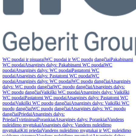
WC puodai ir pisuarai
WC puodai ir WC puodų dangčiai
Pakabinami
WC puodai
Atsarginės dalys: Pakabinami WC puodai
WC
puodai
Atsarginės dalys: WC puodai
Pastatomi WC
puodai
Atsarginės dalys: Pastatomi WC puodai
WC
puodai
Atsarginės dalys: WC puodai
WC puodų dangčiai
Atsarginės
dalys: WC puodų dangčiai
WC puodų dangčiai
Atsarginės dalys:
WC puodų dangčiai
Vaikiški WC puodai
Atsarginės dalys: Vaikiški
WC puodai
Pastatomi WC puodai
Atsarginės dalys: Pastatomi WC
puodai
Vaikiški WC puodų dangčiai
Atsarginės dalys: Vaikiški WC
puodų dangčiai
WC puodų dangčiai
Atsarginės dalys: WC puodų
dangčiai
Priedai
Atsarginės dalys:
Priedai
Tvirtinimai
Porankiai
Atsarginės dalys: Porankiai
Vandens
nuleidimo mygtukai
Atsarginės dalys: Vandens nuleidimo
mygtukai
Kiti priedai
Vandens nuleidimo mygtukai ir WC nuleidimo
valdymo sistemos
Vandens nuleidimo mygtukai
Atsarginės dalys: