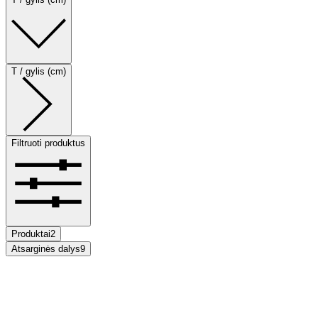
T / gylis (cm)
Filtruoti produktus
Produktai
2
Atsarginės dalys
9