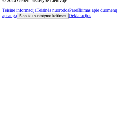
©
2026
Geberit atstovybė Lietuvoje
Teisinė informacija
Teisinės nuorodos
Pareiškimas apie duomenų
apsaugą
Deklaracijos
Slapukų nustatymo keitimas