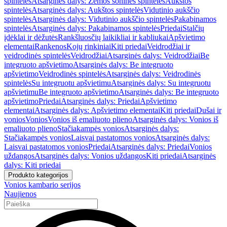
spintelės
Atsarginės dalys: Žemos šoninės spintelės
Aukštos
spintelės
Atsarginės dalys: Aukštos spintelės
Vidutinio aukščio
spintelės
Atsarginės dalys: Vidutinio aukščio spintelės
Pakabinamos
spintelės
Atsarginės dalys: Pakabinamos spintelės
Priedai
Stalčių
įdėklai ir dėžutės
Rankšluosčių laikikliai ir kabliukai
Apšvietimo
elementai
Rankenos
Kojų rinkiniai
Kiti priedai
Veidrodžiai ir
veidrodinės spintelės
Veidrodžiai
Atsarginės dalys: Veidrodžiai
Be
integruoto apšvietimo
Atsarginės dalys: Be integruoto
apšvietimo
Veidrodinės spintelės
Atsarginės dalys: Veidrodinės
spintelės
Su integruotu apšvietimu
Atsarginės dalys: Su integruotu
apšvietimu
Be integruoto apšvietimo
Atsarginės dalys: Be integruoto
apšvietimo
Priedai
Atsarginės dalys: Priedai
Apšvietimo
elementai
Atsarginės dalys: Apšvietimo elementai
Kiti priedai
Dušai ir
vonios
Vonios
Vonios iš emaliuoto plieno
Atsarginės dalys: Vonios iš
emaliuoto plieno
Stačiakampės vonios
Atsarginės dalys:
Stačiakampės vonios
Laisvai pastatomos vonios
Atsarginės dalys:
Laisvai pastatomos vonios
Priedai
Atsarginės dalys: Priedai
Vonios
uždangos
Atsarginės dalys: Vonios uždangos
Kiti priedai
Atsarginės
dalys: Kiti priedai
Produkto kategorijos
Vonios kambario serijos
Naujienos