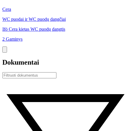
Cera
C
WC puodai ir WC puodų dangčiai
W
Ifö Cera kietas WC puodų dangtis
I
2 Gaminys
9
Dokumentai