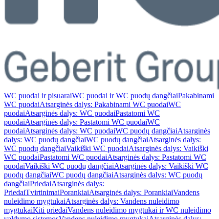
WC puodai ir pisuarai
WC puodai ir WC puodų dangčiai
Pakabinami
WC puodai
Atsarginės dalys: Pakabinami WC puodai
WC
puodai
Atsarginės dalys: WC puodai
Pastatomi WC
puodai
Atsarginės dalys: Pastatomi WC puodai
WC
puodai
Atsarginės dalys: WC puodai
WC puodų dangčiai
Atsarginės
dalys: WC puodų dangčiai
WC puodų dangčiai
Atsarginės dalys:
WC puodų dangčiai
Vaikiški WC puodai
Atsarginės dalys: Vaikiški
WC puodai
Pastatomi WC puodai
Atsarginės dalys: Pastatomi WC
puodai
Vaikiški WC puodų dangčiai
Atsarginės dalys: Vaikiški WC
puodų dangčiai
WC puodų dangčiai
Atsarginės dalys: WC puodų
dangčiai
Priedai
Atsarginės dalys:
Priedai
Tvirtinimai
Porankiai
Atsarginės dalys: Porankiai
Vandens
nuleidimo mygtukai
Atsarginės dalys: Vandens nuleidimo
mygtukai
Kiti priedai
Vandens nuleidimo mygtukai ir WC nuleidimo
valdymo sistemos
Vandens nuleidimo mygtukai
Atsarginės dalys: