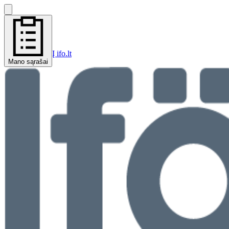
Į ifo.lt
Mano sąrašai