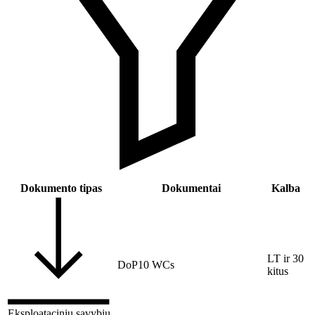
Dokumento tipas
Dokumentai
Kalba
LT ir 30
DoP10 WCs
kitus
Eksploatacinių savybių