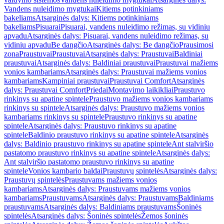
Vandens nuleidimo mygtukai
Kitiems potinkiniams
bakeliams
Atsarginės dalys: Kitiems potinkiniams
bakeliams
Pisuarai
Pisuarai, vandens nuleidimo režimas, su vidiniu
apvadu
Atsarginės dalys: Pisuarai, vandens nuleidimo režimas, su
vidiniu apvadu
Be dangčio
Atsarginės dalys: Be dangčio
Prausimosi
zona
Praustuvai
Praustuvai
Atsarginės dalys: Praustuvai
Baldiniai
praustuvai
Atsarginės dalys: Baldiniai praustuvai
Praustuvai mažiems
vonios kambariams
Atsarginės dalys: Praustuvai mažiems vonios
kambariams
Kampiniai praustuvai
Praustuvai Comfort
Atsarginės
dalys: Praustuvai Comfort
Priedai
Montavimo laikikliai
Praustuvo
rinkinys su apatine spintele
Praustuvo mažiems vonios kambariams
rinkinys su spintele
Atsarginės dalys: Praustuvo mažiems vonios
kambariams rinkinys su spintele
Praustuvo rinkinys su apatine
spintele
Atsarginės dalys: Praustuvo rinkinys su apatine
spintele
Baldinio praustuvo rinkinys su apatine spintele
Atsarginės
dalys: Baldinio praustuvo rinkinys su apatine spintele
Ant stalviršio
pastatomo praustuvo rinkinys su apatine spintele
Atsarginės dalys:
Ant stalviršio pastatomo praustuvo rinkinys su apatine
spintele
Vonios kambario baldai
Praustuvų spintelės
Atsarginės dalys:
Praustuvų spintelės
Praustuvams mažiems vonios
kambariams
Atsarginės dalys: Praustuvams mažiems vonios
kambariams
Praustuvams
Atsarginės dalys: Praustuvams
Baldiniams
praustuvams
Atsarginės dalys: Baldiniams praustuvams
Šoninės
spintelės
Atsarginės dalys: Šoninės spintelės
Žemos šoninės