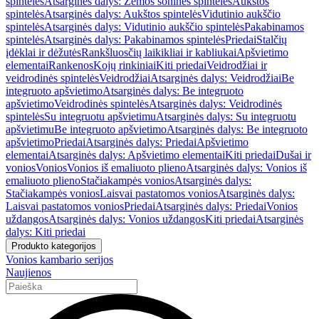
spintelės
Atsarginės dalys: Žemos šoninės spintelės
Aukštos
spintelės
Atsarginės dalys: Aukštos spintelės
Vidutinio aukščio
spintelės
Atsarginės dalys: Vidutinio aukščio spintelės
Pakabinamos
spintelės
Atsarginės dalys: Pakabinamos spintelės
Priedai
Stalčių
įdėklai ir dėžutės
Rankšluosčių laikikliai ir kabliukai
Apšvietimo
elementai
Rankenos
Kojų rinkiniai
Kiti priedai
Veidrodžiai ir
veidrodinės spintelės
Veidrodžiai
Atsarginės dalys: Veidrodžiai
Be
integruoto apšvietimo
Atsarginės dalys: Be integruoto
apšvietimo
Veidrodinės spintelės
Atsarginės dalys: Veidrodinės
spintelės
Su integruotu apšvietimu
Atsarginės dalys: Su integruotu
apšvietimu
Be integruoto apšvietimo
Atsarginės dalys: Be integruoto
apšvietimo
Priedai
Atsarginės dalys: Priedai
Apšvietimo
elementai
Atsarginės dalys: Apšvietimo elementai
Kiti priedai
Dušai ir
vonios
Vonios
Vonios iš emaliuoto plieno
Atsarginės dalys: Vonios iš
emaliuoto plieno
Stačiakampės vonios
Atsarginės dalys:
Stačiakampės vonios
Laisvai pastatomos vonios
Atsarginės dalys:
Laisvai pastatomos vonios
Priedai
Atsarginės dalys: Priedai
Vonios
uždangos
Atsarginės dalys: Vonios uždangos
Kiti priedai
Atsarginės
dalys: Kiti priedai
Produkto kategorijos
Vonios kambario serijos
Naujienos