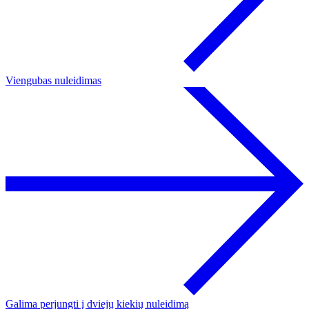
Viengubas nuleidimas
Galima perjungti į dviejų kiekių nuleidimą