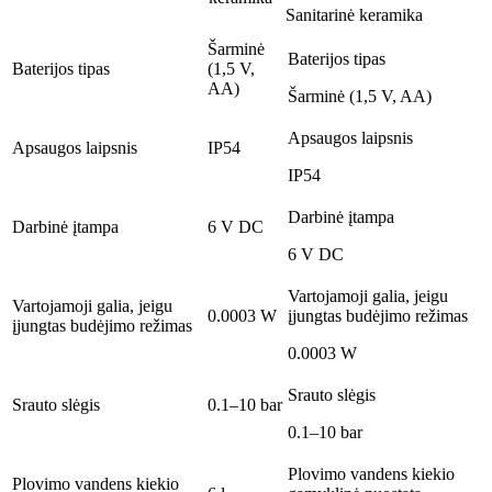
Sanitarinė keramika
Šarminė
Baterijos tipas
Baterijos tipas
(1,5 V,
AA)
Šarminė (1,5 V, AA)
Apsaugos laipsnis
Apsaugos laipsnis
IP54
IP54
Darbinė įtampa
Darbinė įtampa
6 V DC
6 V DC
Vartojamoji galia, jeigu
Vartojamoji galia, jeigu
0.0003 W
įjungtas budėjimo režimas
įjungtas budėjimo režimas
0.0003 W
Srauto slėgis
Srauto slėgis
0.1–10 bar
0.1–10 bar
Plovimo vandens kiekio
Plovimo vandens kiekio