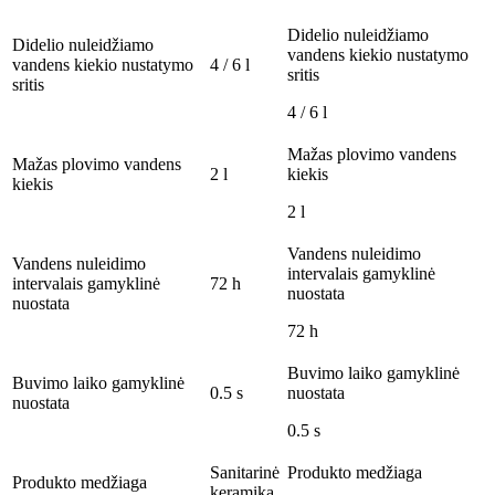
Didelio nuleidžiamo
Didelio nuleidžiamo
vandens kiekio nustatymo
vandens kiekio nustatymo
4 / 6 l
sritis
sritis
4 / 6 l
Mažas plovimo vandens
Mažas plovimo vandens
2 l
kiekis
kiekis
2 l
Vandens nuleidimo
Vandens nuleidimo
intervalais gamyklinė
intervalais gamyklinė
72 h
nuostata
nuostata
72 h
Buvimo laiko gamyklinė
Buvimo laiko gamyklinė
0.5 s
nuostata
nuostata
0.5 s
Sanitarinė
Produkto medžiaga
Produkto medžiaga
keramika