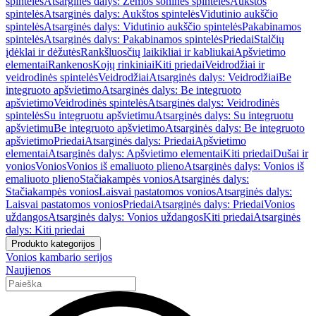
spintelės
Atsarginės dalys: Žemos šoninės spintelės
Aukštos
spintelės
Atsarginės dalys: Aukštos spintelės
Vidutinio aukščio
spintelės
Atsarginės dalys: Vidutinio aukščio spintelės
Pakabinamos
spintelės
Atsarginės dalys: Pakabinamos spintelės
Priedai
Stalčių
įdėklai ir dėžutės
Rankšluosčių laikikliai ir kabliukai
Apšvietimo
elementai
Rankenos
Kojų rinkiniai
Kiti priedai
Veidrodžiai ir
veidrodinės spintelės
Veidrodžiai
Atsarginės dalys: Veidrodžiai
Be
integruoto apšvietimo
Atsarginės dalys: Be integruoto
apšvietimo
Veidrodinės spintelės
Atsarginės dalys: Veidrodinės
spintelės
Su integruotu apšvietimu
Atsarginės dalys: Su integruotu
apšvietimu
Be integruoto apšvietimo
Atsarginės dalys: Be integruoto
apšvietimo
Priedai
Atsarginės dalys: Priedai
Apšvietimo
elementai
Atsarginės dalys: Apšvietimo elementai
Kiti priedai
Dušai ir
vonios
Vonios
Vonios iš emaliuoto plieno
Atsarginės dalys: Vonios iš
emaliuoto plieno
Stačiakampės vonios
Atsarginės dalys:
Stačiakampės vonios
Laisvai pastatomos vonios
Atsarginės dalys:
Laisvai pastatomos vonios
Priedai
Atsarginės dalys: Priedai
Vonios
uždangos
Atsarginės dalys: Vonios uždangos
Kiti priedai
Atsarginės
dalys: Kiti priedai
Produkto kategorijos
Vonios kambario serijos
Naujienos