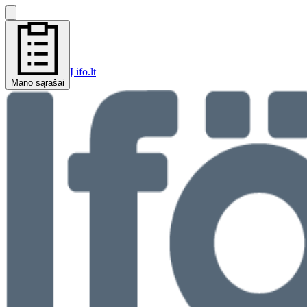
Į ifo.lt
Mano sąrašai