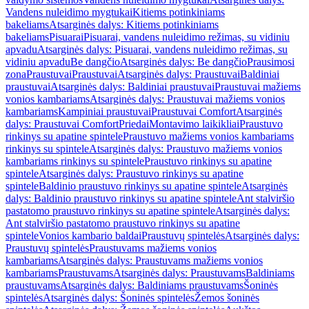
Vandens nuleidimo mygtukai
Kitiems potinkiniams
bakeliams
Atsarginės dalys: Kitiems potinkiniams
bakeliams
Pisuarai
Pisuarai, vandens nuleidimo režimas, su vidiniu
apvadu
Atsarginės dalys: Pisuarai, vandens nuleidimo režimas, su
vidiniu apvadu
Be dangčio
Atsarginės dalys: Be dangčio
Prausimosi
zona
Praustuvai
Praustuvai
Atsarginės dalys: Praustuvai
Baldiniai
praustuvai
Atsarginės dalys: Baldiniai praustuvai
Praustuvai mažiems
vonios kambariams
Atsarginės dalys: Praustuvai mažiems vonios
kambariams
Kampiniai praustuvai
Praustuvai Comfort
Atsarginės
dalys: Praustuvai Comfort
Priedai
Montavimo laikikliai
Praustuvo
rinkinys su apatine spintele
Praustuvo mažiems vonios kambariams
rinkinys su spintele
Atsarginės dalys: Praustuvo mažiems vonios
kambariams rinkinys su spintele
Praustuvo rinkinys su apatine
spintele
Atsarginės dalys: Praustuvo rinkinys su apatine
spintele
Baldinio praustuvo rinkinys su apatine spintele
Atsarginės
dalys: Baldinio praustuvo rinkinys su apatine spintele
Ant stalviršio
pastatomo praustuvo rinkinys su apatine spintele
Atsarginės dalys:
Ant stalviršio pastatomo praustuvo rinkinys su apatine
spintele
Vonios kambario baldai
Praustuvų spintelės
Atsarginės dalys:
Praustuvų spintelės
Praustuvams mažiems vonios
kambariams
Atsarginės dalys: Praustuvams mažiems vonios
kambariams
Praustuvams
Atsarginės dalys: Praustuvams
Baldiniams
praustuvams
Atsarginės dalys: Baldiniams praustuvams
Šoninės
spintelės
Atsarginės dalys: Šoninės spintelės
Žemos šoninės