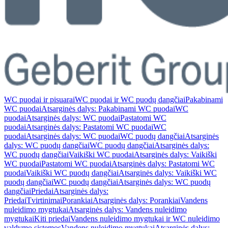
WC puodai ir pisuarai
WC puodai ir WC puodų dangčiai
Pakabinami
WC puodai
Atsarginės dalys: Pakabinami WC puodai
WC
puodai
Atsarginės dalys: WC puodai
Pastatomi WC
puodai
Atsarginės dalys: Pastatomi WC puodai
WC
puodai
Atsarginės dalys: WC puodai
WC puodų dangčiai
Atsarginės
dalys: WC puodų dangčiai
WC puodų dangčiai
Atsarginės dalys:
WC puodų dangčiai
Vaikiški WC puodai
Atsarginės dalys: Vaikiški
WC puodai
Pastatomi WC puodai
Atsarginės dalys: Pastatomi WC
puodai
Vaikiški WC puodų dangčiai
Atsarginės dalys: Vaikiški WC
puodų dangčiai
WC puodų dangčiai
Atsarginės dalys: WC puodų
dangčiai
Priedai
Atsarginės dalys:
Priedai
Tvirtinimai
Porankiai
Atsarginės dalys: Porankiai
Vandens
nuleidimo mygtukai
Atsarginės dalys: Vandens nuleidimo
mygtukai
Kiti priedai
Vandens nuleidimo mygtukai ir WC nuleidimo
valdymo sistemos
Vandens nuleidimo mygtukai
Atsarginės dalys: