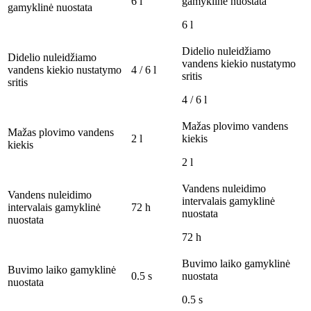
6 l
gamyklinė nuostata
gamyklinė nuostata
6 l
Didelio nuleidžiamo
Didelio nuleidžiamo
vandens kiekio nustatymo
vandens kiekio nustatymo
4 / 6 l
sritis
sritis
4 / 6 l
Mažas plovimo vandens
Mažas plovimo vandens
2 l
kiekis
kiekis
2 l
Vandens nuleidimo
Vandens nuleidimo
intervalais gamyklinė
intervalais gamyklinė
72 h
nuostata
nuostata
72 h
Buvimo laiko gamyklinė
Buvimo laiko gamyklinė
0.5 s
nuostata
nuostata
0.5 s