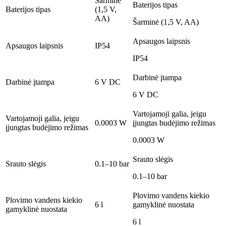
Šarminė
Baterijos tipas
Baterijos tipas
(1,5 V,
AA)
Šarminė (1,5 V, AA)
Apsaugos laipsnis
Apsaugos laipsnis
IP54
IP54
Darbinė įtampa
Darbinė įtampa
6 V DC
6 V DC
Vartojamoji galia, jeigu
Vartojamoji galia, jeigu
0.0003 W
įjungtas budėjimo režimas
įjungtas budėjimo režimas
0.0003 W
Srauto slėgis
Srauto slėgis
0.1–10 bar
0.1–10 bar
Plovimo vandens kiekio
Plovimo vandens kiekio
6 l
gamyklinė nuostata
gamyklinė nuostata
6 l