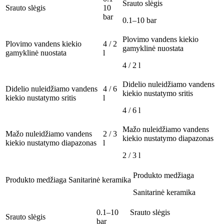
Srauto slėgis
Srauto slėgis
10
bar
0.1–10 bar
Plovimo vandens kiekio
Plovimo vandens kiekio
4 / 2
gamyklinė nuostata
gamyklinė nuostata
l
4 / 2 l
Didelio nuleidžiamo vandens
Didelio nuleidžiamo vandens
4 / 6
kiekio nustatymo sritis
kiekio nustatymo sritis
l
4 / 6 l
Mažo nuleidžiamo vandens
Mažo nuleidžiamo vandens
2 / 3
kiekio nustatymo diapazonas
kiekio nustatymo diapazonas
l
2 / 3 l
Produkto medžiaga
Produkto medžiaga
Sanitarinė keramika
Sanitarinė keramika
0.1–10
Srauto slėgis
Srauto slėgis
bar