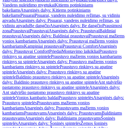
Vandens nuleidimo mygtukai
Kitiems potinkiniams
bakeliams
Atsarginės dalys: Kitiems potinkiniams
bakeliams
Pisuarai
Pisuarai, vandens nuleidimo režimas, su vidiniu
apvadu
Atsarginės dalys: Pisuarai, vandens nuleidimo režimas, su
vidiniu apvadu
Be dangčio
Atsarginės dalys: Be dangčio
Prausimosi
zona
Praustuvai
Praustuvai
Atsarginės dalys: Praustuvai
Baldiniai
praustuvai
Atsarginės dalys: Baldiniai praustuvai
Praustuvai mažiems
vonios kambariams
Atsarginės dalys: Praustuvai mažiems vonios
kambariams
Kampiniai praustuvai
Praustuvai Comfort
Atsarginės
dalys: Praustuvai Comfort
Priedai
Montavimo laikikliai
Praustuvo
rinkinys su apatine spintele
Praustuvo mažiems vonios kambariams
rinkinys su spintele
Atsarginės dalys: Praustuvo mažiems vonios
kambariams rinkinys su spintele
Praustuvo rinkinys su apatine
spintele
Atsarginės dalys: Praustuvo rinkinys su apatine
spintele
Baldinio praustuvo rinkinys su apatine spintele
Atsarginės
dalys: Baldinio praustuvo rinkinys su apatine spintele
Ant stalviršio
pastatomo praustuvo rinkinys su apatine spintele
Atsarginės dalys:
Ant stalviršio pastatomo praustuvo rinkinys su apatine
spintele
Vonios kambario baldai
Praustuvų spintelės
Atsarginės dalys:
Praustuvų spintelės
Praustuvams mažiems vonios
kambariams
Atsarginės dalys: Praustuvams mažiems vonios
kambariams
Praustuvams
Atsarginės dalys: Praustuvams
Baldiniams
praustuvams
Atsarginės dalys: Baldiniams praustuvams
Šoninės
spintelės
Atsarginės dalys: Šoninės spintelės
Žemos šoninės