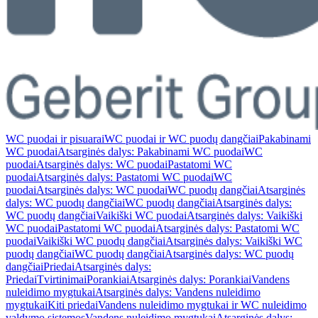
WC puodai ir pisuarai
WC puodai ir WC puodų dangčiai
Pakabinami
WC puodai
Atsarginės dalys: Pakabinami WC puodai
WC
puodai
Atsarginės dalys: WC puodai
Pastatomi WC
puodai
Atsarginės dalys: Pastatomi WC puodai
WC
puodai
Atsarginės dalys: WC puodai
WC puodų dangčiai
Atsarginės
dalys: WC puodų dangčiai
WC puodų dangčiai
Atsarginės dalys:
WC puodų dangčiai
Vaikiški WC puodai
Atsarginės dalys: Vaikiški
WC puodai
Pastatomi WC puodai
Atsarginės dalys: Pastatomi WC
puodai
Vaikiški WC puodų dangčiai
Atsarginės dalys: Vaikiški WC
puodų dangčiai
WC puodų dangčiai
Atsarginės dalys: WC puodų
dangčiai
Priedai
Atsarginės dalys:
Priedai
Tvirtinimai
Porankiai
Atsarginės dalys: Porankiai
Vandens
nuleidimo mygtukai
Atsarginės dalys: Vandens nuleidimo
mygtukai
Kiti priedai
Vandens nuleidimo mygtukai ir WC nuleidimo
valdymo sistemos
Vandens nuleidimo mygtukai
Atsarginės dalys: