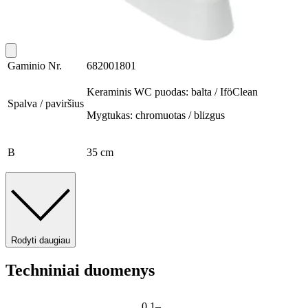
Gaminio Nr.
682001801
Keraminis WC puodas: balta / IföClean
Spalva / paviršius
Mygtukas: chromuotas / blizgus
B
35 cm
Rodyti daugiau
Techniniai duomenys
0.1–