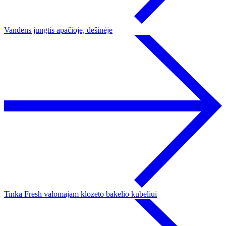
Vandens jungtis apačioje, dešinėje
Tinka Fresh valomajam klozeto bakelio kubeliui