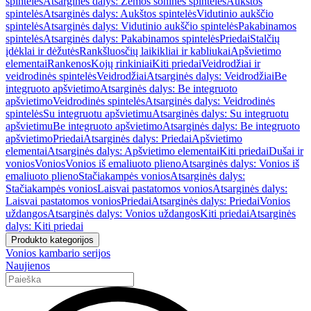
spintelės
Atsarginės dalys: Žemos šoninės spintelės
Aukštos
spintelės
Atsarginės dalys: Aukštos spintelės
Vidutinio aukščio
spintelės
Atsarginės dalys: Vidutinio aukščio spintelės
Pakabinamos
spintelės
Atsarginės dalys: Pakabinamos spintelės
Priedai
Stalčių
įdėklai ir dėžutės
Rankšluosčių laikikliai ir kabliukai
Apšvietimo
elementai
Rankenos
Kojų rinkiniai
Kiti priedai
Veidrodžiai ir
veidrodinės spintelės
Veidrodžiai
Atsarginės dalys: Veidrodžiai
Be
integruoto apšvietimo
Atsarginės dalys: Be integruoto
apšvietimo
Veidrodinės spintelės
Atsarginės dalys: Veidrodinės
spintelės
Su integruotu apšvietimu
Atsarginės dalys: Su integruotu
apšvietimu
Be integruoto apšvietimo
Atsarginės dalys: Be integruoto
apšvietimo
Priedai
Atsarginės dalys: Priedai
Apšvietimo
elementai
Atsarginės dalys: Apšvietimo elementai
Kiti priedai
Dušai ir
vonios
Vonios
Vonios iš emaliuoto plieno
Atsarginės dalys: Vonios iš
emaliuoto plieno
Stačiakampės vonios
Atsarginės dalys:
Stačiakampės vonios
Laisvai pastatomos vonios
Atsarginės dalys:
Laisvai pastatomos vonios
Priedai
Atsarginės dalys: Priedai
Vonios
uždangos
Atsarginės dalys: Vonios uždangos
Kiti priedai
Atsarginės
dalys: Kiti priedai
Produkto kategorijos
Vonios kambario serijos
Naujienos