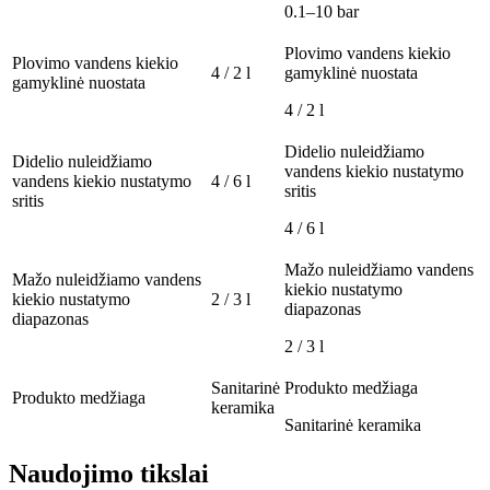
0.1–10 bar
Plovimo vandens kiekio
Plovimo vandens kiekio
4 / 2 l
gamyklinė nuostata
gamyklinė nuostata
4 / 2 l
Didelio nuleidžiamo
Didelio nuleidžiamo
vandens kiekio nustatymo
vandens kiekio nustatymo
4 / 6 l
sritis
sritis
4 / 6 l
Mažo nuleidžiamo vandens
Mažo nuleidžiamo vandens
kiekio nustatymo
kiekio nustatymo
2 / 3 l
diapazonas
diapazonas
2 / 3 l
Sanitarinė
Produkto medžiaga
Produkto medžiaga
keramika
Sanitarinė keramika
Naudojimo tikslai