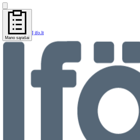
Į ifo.lt
Mano sąrašai