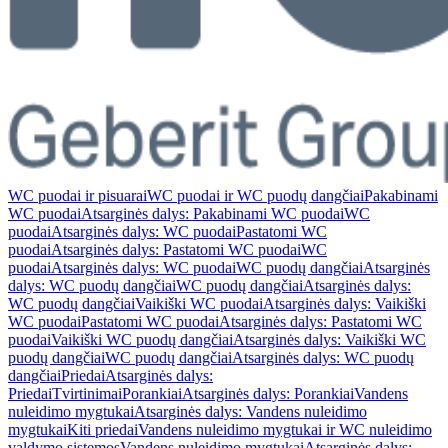
WC puodai ir pisuarai
WC puodai ir WC puodų dangčiai
Pakabinami
WC puodai
Atsarginės dalys: Pakabinami WC puodai
WC
puodai
Atsarginės dalys: WC puodai
Pastatomi WC
puodai
Atsarginės dalys: Pastatomi WC puodai
WC
puodai
Atsarginės dalys: WC puodai
WC puodų dangčiai
Atsarginės
dalys: WC puodų dangčiai
WC puodų dangčiai
Atsarginės dalys:
WC puodų dangčiai
Vaikiški WC puodai
Atsarginės dalys: Vaikiški
WC puodai
Pastatomi WC puodai
Atsarginės dalys: Pastatomi WC
puodai
Vaikiški WC puodų dangčiai
Atsarginės dalys: Vaikiški WC
puodų dangčiai
WC puodų dangčiai
Atsarginės dalys: WC puodų
dangčiai
Priedai
Atsarginės dalys:
Priedai
Tvirtinimai
Porankiai
Atsarginės dalys: Porankiai
Vandens
nuleidimo mygtukai
Atsarginės dalys: Vandens nuleidimo
mygtukai
Kiti priedai
Vandens nuleidimo mygtukai ir WC nuleidimo
valdymo sistemos
Vandens nuleidimo mygtukai
Atsarginės dalys: