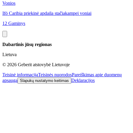
Vonios
V
Ifö Caribia priekinė apdaila stačiakampei voniai
I
12 Gaminys
2
Dabartinis jūsų regionas
Lietuva
©
2026
Geberit atstovybė Lietuvoje
Teisinė informacija
Teisinės nuorodos
Pareiškimas apie duomenų
apsaugą
Deklaracijos
Slapukų nustatymo keitimas