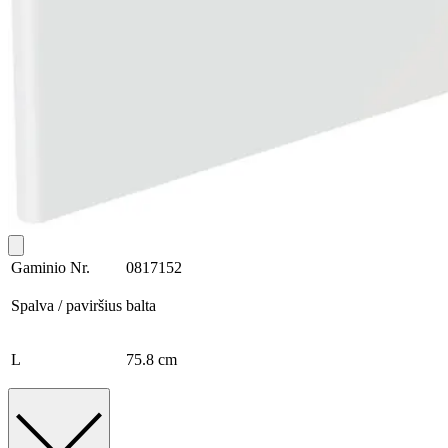
Gaminio Nr.
0817152
Spalva / paviršius
balta
L
75.8 cm