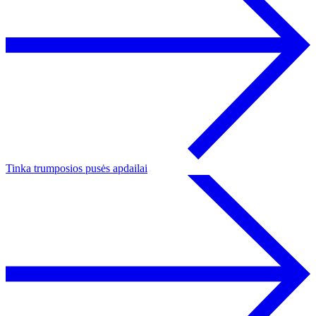
Tinka trumposios pusės apdailai