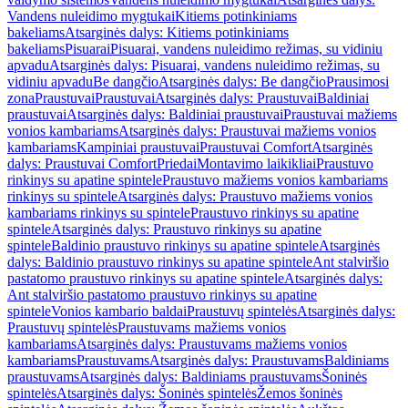
Vandens nuleidimo mygtukai
Kitiems potinkiniams
bakeliams
Atsarginės dalys: Kitiems potinkiniams
bakeliams
Pisuarai
Pisuarai, vandens nuleidimo režimas, su vidiniu
apvadu
Atsarginės dalys: Pisuarai, vandens nuleidimo režimas, su
vidiniu apvadu
Be dangčio
Atsarginės dalys: Be dangčio
Prausimosi
zona
Praustuvai
Praustuvai
Atsarginės dalys: Praustuvai
Baldiniai
praustuvai
Atsarginės dalys: Baldiniai praustuvai
Praustuvai mažiems
vonios kambariams
Atsarginės dalys: Praustuvai mažiems vonios
kambariams
Kampiniai praustuvai
Praustuvai Comfort
Atsarginės
dalys: Praustuvai Comfort
Priedai
Montavimo laikikliai
Praustuvo
rinkinys su apatine spintele
Praustuvo mažiems vonios kambariams
rinkinys su spintele
Atsarginės dalys: Praustuvo mažiems vonios
kambariams rinkinys su spintele
Praustuvo rinkinys su apatine
spintele
Atsarginės dalys: Praustuvo rinkinys su apatine
spintele
Baldinio praustuvo rinkinys su apatine spintele
Atsarginės
dalys: Baldinio praustuvo rinkinys su apatine spintele
Ant stalviršio
pastatomo praustuvo rinkinys su apatine spintele
Atsarginės dalys:
Ant stalviršio pastatomo praustuvo rinkinys su apatine
spintele
Vonios kambario baldai
Praustuvų spintelės
Atsarginės dalys:
Praustuvų spintelės
Praustuvams mažiems vonios
kambariams
Atsarginės dalys: Praustuvams mažiems vonios
kambariams
Praustuvams
Atsarginės dalys: Praustuvams
Baldiniams
praustuvams
Atsarginės dalys: Baldiniams praustuvams
Šoninės
spintelės
Atsarginės dalys: Šoninės spintelės
Žemos šoninės