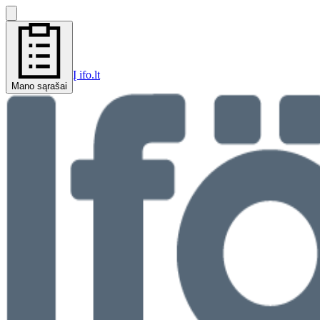
Į ifo.lt
Mano sąrašai