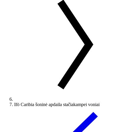
Ifö Caribia šoninė apdaila stačiakampei voniai