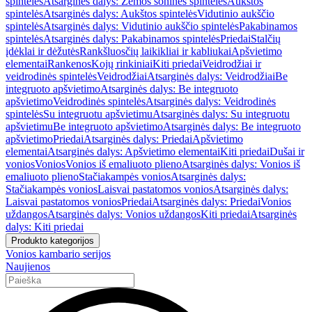
spintelės
Atsarginės dalys: Žemos šoninės spintelės
Aukštos
spintelės
Atsarginės dalys: Aukštos spintelės
Vidutinio aukščio
spintelės
Atsarginės dalys: Vidutinio aukščio spintelės
Pakabinamos
spintelės
Atsarginės dalys: Pakabinamos spintelės
Priedai
Stalčių
įdėklai ir dėžutės
Rankšluosčių laikikliai ir kabliukai
Apšvietimo
elementai
Rankenos
Kojų rinkiniai
Kiti priedai
Veidrodžiai ir
veidrodinės spintelės
Veidrodžiai
Atsarginės dalys: Veidrodžiai
Be
integruoto apšvietimo
Atsarginės dalys: Be integruoto
apšvietimo
Veidrodinės spintelės
Atsarginės dalys: Veidrodinės
spintelės
Su integruotu apšvietimu
Atsarginės dalys: Su integruotu
apšvietimu
Be integruoto apšvietimo
Atsarginės dalys: Be integruoto
apšvietimo
Priedai
Atsarginės dalys: Priedai
Apšvietimo
elementai
Atsarginės dalys: Apšvietimo elementai
Kiti priedai
Dušai ir
vonios
Vonios
Vonios iš emaliuoto plieno
Atsarginės dalys: Vonios iš
emaliuoto plieno
Stačiakampės vonios
Atsarginės dalys:
Stačiakampės vonios
Laisvai pastatomos vonios
Atsarginės dalys:
Laisvai pastatomos vonios
Priedai
Atsarginės dalys: Priedai
Vonios
uždangos
Atsarginės dalys: Vonios uždangos
Kiti priedai
Atsarginės
dalys: Kiti priedai
Produkto kategorijos
Vonios kambario serijos
Naujienos