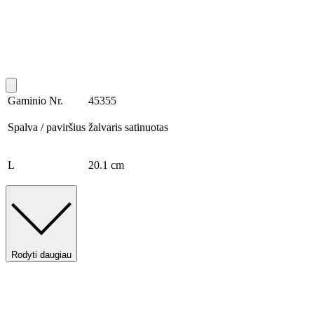
Gaminio Nr.
45355
Spalva / paviršius
žalvaris satinuotas
L
20.1 cm
Rodyti daugiau