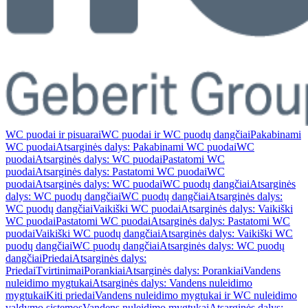
WC puodai ir pisuarai
WC puodai ir WC puodų dangčiai
Pakabinami
WC puodai
Atsarginės dalys: Pakabinami WC puodai
WC
puodai
Atsarginės dalys: WC puodai
Pastatomi WC
puodai
Atsarginės dalys: Pastatomi WC puodai
WC
puodai
Atsarginės dalys: WC puodai
WC puodų dangčiai
Atsarginės
dalys: WC puodų dangčiai
WC puodų dangčiai
Atsarginės dalys:
WC puodų dangčiai
Vaikiški WC puodai
Atsarginės dalys: Vaikiški
WC puodai
Pastatomi WC puodai
Atsarginės dalys: Pastatomi WC
puodai
Vaikiški WC puodų dangčiai
Atsarginės dalys: Vaikiški WC
puodų dangčiai
WC puodų dangčiai
Atsarginės dalys: WC puodų
dangčiai
Priedai
Atsarginės dalys:
Priedai
Tvirtinimai
Porankiai
Atsarginės dalys: Porankiai
Vandens
nuleidimo mygtukai
Atsarginės dalys: Vandens nuleidimo
mygtukai
Kiti priedai
Vandens nuleidimo mygtukai ir WC nuleidimo
valdymo sistemos
Vandens nuleidimo mygtukai
Atsarginės dalys: