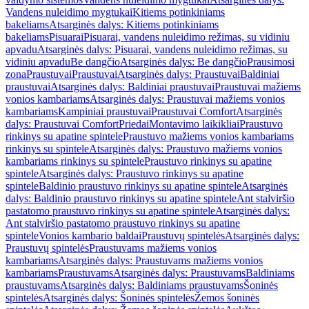
Vandens nuleidimo mygtukai
Kitiems potinkiniams
bakeliams
Atsarginės dalys: Kitiems potinkiniams
bakeliams
Pisuarai
Pisuarai, vandens nuleidimo režimas, su vidiniu
apvadu
Atsarginės dalys: Pisuarai, vandens nuleidimo režimas, su
vidiniu apvadu
Be dangčio
Atsarginės dalys: Be dangčio
Prausimosi
zona
Praustuvai
Praustuvai
Atsarginės dalys: Praustuvai
Baldiniai
praustuvai
Atsarginės dalys: Baldiniai praustuvai
Praustuvai mažiems
vonios kambariams
Atsarginės dalys: Praustuvai mažiems vonios
kambariams
Kampiniai praustuvai
Praustuvai Comfort
Atsarginės
dalys: Praustuvai Comfort
Priedai
Montavimo laikikliai
Praustuvo
rinkinys su apatine spintele
Praustuvo mažiems vonios kambariams
rinkinys su spintele
Atsarginės dalys: Praustuvo mažiems vonios
kambariams rinkinys su spintele
Praustuvo rinkinys su apatine
spintele
Atsarginės dalys: Praustuvo rinkinys su apatine
spintele
Baldinio praustuvo rinkinys su apatine spintele
Atsarginės
dalys: Baldinio praustuvo rinkinys su apatine spintele
Ant stalviršio
pastatomo praustuvo rinkinys su apatine spintele
Atsarginės dalys:
Ant stalviršio pastatomo praustuvo rinkinys su apatine
spintele
Vonios kambario baldai
Praustuvų spintelės
Atsarginės dalys:
Praustuvų spintelės
Praustuvams mažiems vonios
kambariams
Atsarginės dalys: Praustuvams mažiems vonios
kambariams
Praustuvams
Atsarginės dalys: Praustuvams
Baldiniams
praustuvams
Atsarginės dalys: Baldiniams praustuvams
Šoninės
spintelės
Atsarginės dalys: Šoninės spintelės
Žemos šoninės