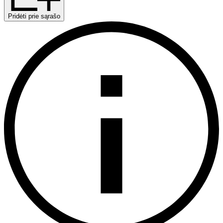
Pridėti prie sąrašo