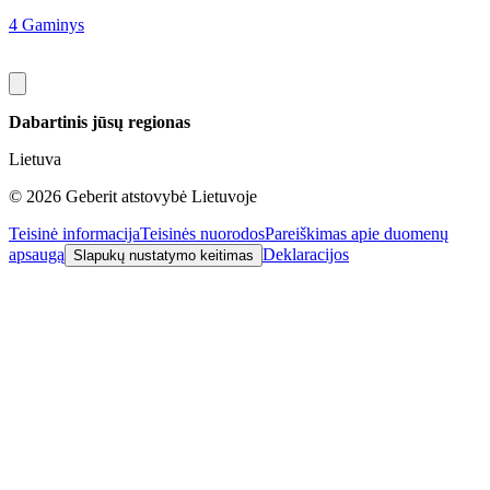
I
4 Gaminys
3
Dabartinis jūsų regionas
Lietuva
©
2026
Geberit atstovybė Lietuvoje
Teisinė informacija
Teisinės nuorodos
Pareiškimas apie duomenų
apsaugą
Deklaracijos
Slapukų nustatymo keitimas