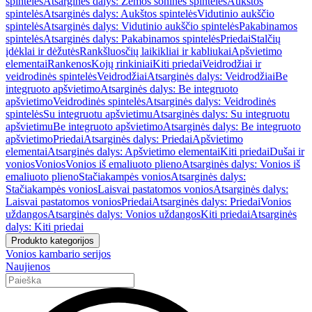
spintelės
Atsarginės dalys: Žemos šoninės spintelės
Aukštos
spintelės
Atsarginės dalys: Aukštos spintelės
Vidutinio aukščio
spintelės
Atsarginės dalys: Vidutinio aukščio spintelės
Pakabinamos
spintelės
Atsarginės dalys: Pakabinamos spintelės
Priedai
Stalčių
įdėklai ir dėžutės
Rankšluosčių laikikliai ir kabliukai
Apšvietimo
elementai
Rankenos
Kojų rinkiniai
Kiti priedai
Veidrodžiai ir
veidrodinės spintelės
Veidrodžiai
Atsarginės dalys: Veidrodžiai
Be
integruoto apšvietimo
Atsarginės dalys: Be integruoto
apšvietimo
Veidrodinės spintelės
Atsarginės dalys: Veidrodinės
spintelės
Su integruotu apšvietimu
Atsarginės dalys: Su integruotu
apšvietimu
Be integruoto apšvietimo
Atsarginės dalys: Be integruoto
apšvietimo
Priedai
Atsarginės dalys: Priedai
Apšvietimo
elementai
Atsarginės dalys: Apšvietimo elementai
Kiti priedai
Dušai ir
vonios
Vonios
Vonios iš emaliuoto plieno
Atsarginės dalys: Vonios iš
emaliuoto plieno
Stačiakampės vonios
Atsarginės dalys:
Stačiakampės vonios
Laisvai pastatomos vonios
Atsarginės dalys:
Laisvai pastatomos vonios
Priedai
Atsarginės dalys: Priedai
Vonios
uždangos
Atsarginės dalys: Vonios uždangos
Kiti priedai
Atsarginės
dalys: Kiti priedai
Produkto kategorijos
Vonios kambario serijos
Naujienos