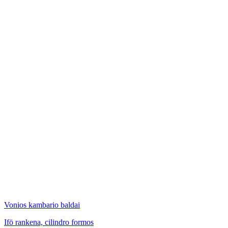
E
Vonios kambario baldai
V
Ifö rankena, cilindro formos