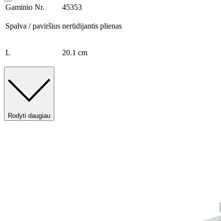
Gaminio Nr.
45353
Spalva / paviršius
nerūdijantis plienas
L
20.1 cm
Rodyti daugiau