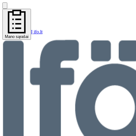
Į ifo.lt
Mano sąrašai