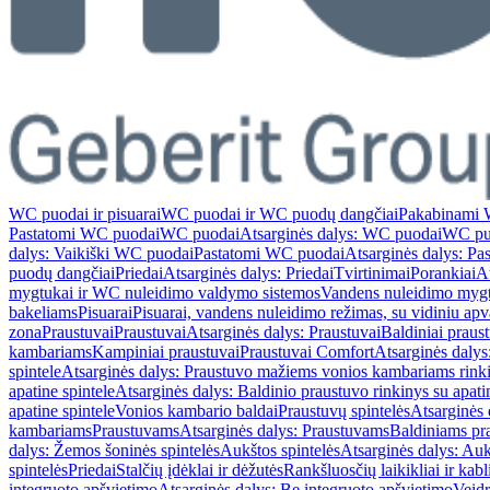
WC puodai ir pisuarai
WC puodai ir WC puodų dangčiai
Pakabinami 
Pastatomi WC puodai
WC puodai
Atsarginės dalys: WC puodai
WC pu
dalys: Vaikiški WC puodai
Pastatomi WC puodai
Atsarginės dalys: P
puodų dangčiai
Priedai
Atsarginės dalys: Priedai
Tvirtinimai
Porankiai
At
mygtukai ir WC nuleidimo valdymo sistemos
Vandens nuleidimo myg
bakeliams
Pisuarai
Pisuarai, vandens nuleidimo režimas, su vidiniu ap
zona
Praustuvai
Praustuvai
Atsarginės dalys: Praustuvai
Baldiniai praus
kambariams
Kampiniai praustuvai
Praustuvai Comfort
Atsarginės dalys
spintele
Atsarginės dalys: Praustuvo mažiems vonios kambariams rinki
apatine spintele
Atsarginės dalys: Baldinio praustuvo rinkinys su apati
apatine spintele
Vonios kambario baldai
Praustuvų spintelės
Atsarginės 
kambariams
Praustuvams
Atsarginės dalys: Praustuvams
Baldiniams pr
dalys: Žemos šoninės spintelės
Aukštos spintelės
Atsarginės dalys: Auk
spintelės
Priedai
Stalčių įdėklai ir dėžutės
Rankšluosčių laikikliai ir kabl
integruoto apšvietimo
Atsarginės dalys: Be integruoto apšvietimo
Veidr