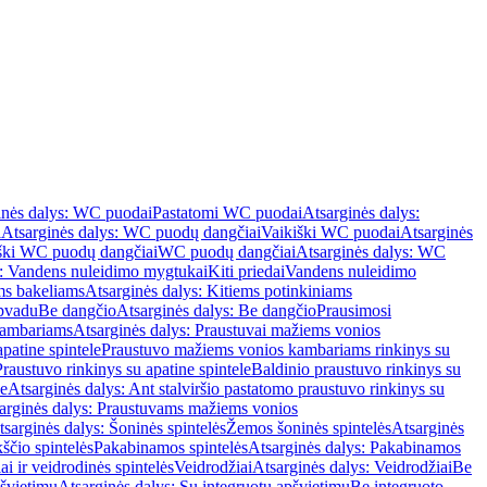
inės dalys: WC puodai
Pastatomi WC puodai
Atsarginės dalys:
i
Atsarginės dalys: WC puodų dangčiai
Vaikiški WC puodai
Atsarginės
iški WC puodų dangčiai
WC puodų dangčiai
Atsarginės dalys: WC
s: Vandens nuleidimo mygtukai
Kiti priedai
Vandens nuleidimo
ms bakeliams
Atsarginės dalys: Kitiems potinkiniams
apvadu
Be dangčio
Atsarginės dalys: Be dangčio
Prausimosi
kambariams
Atsarginės dalys: Praustuvai mažiems vonios
patine spintele
Praustuvo mažiems vonios kambariams rinkinys su
Praustuvo rinkinys su apatine spintele
Baldinio praustuvo rinkinys su
le
Atsarginės dalys: Ant stalviršio pastatomo praustuvo rinkinys su
arginės dalys: Praustuvams mažiems vonios
tsarginės dalys: Šoninės spintelės
Žemos šoninės spintelės
Atsarginės
ščio spintelės
Pakabinamos spintelės
Atsarginės dalys: Pakabinamos
ai ir veidrodinės spintelės
Veidrodžiai
Atsarginės dalys: Veidrodžiai
Be
pšvietimu
Atsarginės dalys: Su integruotu apšvietimu
Be integruoto