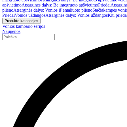
apšvietimo
Atsarginės dalys: Be integruoto apšvietimo
Priedai
Atsarginė
plieno
Atsarginės dalys: Vonios iš emaliuoto plieno
Stačiakampės voni
Priedai
Vonios uždangos
Atsarginės dalys: Vonios uždangos
Kiti prieda
Produkto kategorijos
Vonios kambario serijos
Naujienos