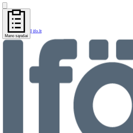
Į ifo.lt
Mano sąrašai