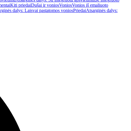
mentai
Kiti priedai
Dušai ir vonios
Vonios
Vonios iš emaliuoto
rginės dalys: Laisvai pastatomos vonios
Priedai
Atsarginės dalys: