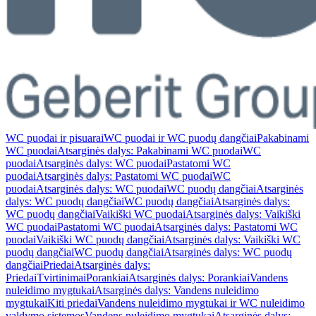
WC puodai ir pisuarai
WC puodai ir WC puodų dangčiai
Pakabinami
WC puodai
Atsarginės dalys: Pakabinami WC puodai
WC
puodai
Atsarginės dalys: WC puodai
Pastatomi WC
puodai
Atsarginės dalys: Pastatomi WC puodai
WC
puodai
Atsarginės dalys: WC puodai
WC puodų dangčiai
Atsarginės
dalys: WC puodų dangčiai
WC puodų dangčiai
Atsarginės dalys:
WC puodų dangčiai
Vaikiški WC puodai
Atsarginės dalys: Vaikiški
WC puodai
Pastatomi WC puodai
Atsarginės dalys: Pastatomi WC
puodai
Vaikiški WC puodų dangčiai
Atsarginės dalys: Vaikiški WC
puodų dangčiai
WC puodų dangčiai
Atsarginės dalys: WC puodų
dangčiai
Priedai
Atsarginės dalys:
Priedai
Tvirtinimai
Porankiai
Atsarginės dalys: Porankiai
Vandens
nuleidimo mygtukai
Atsarginės dalys: Vandens nuleidimo
mygtukai
Kiti priedai
Vandens nuleidimo mygtukai ir WC nuleidimo
valdymo sistemos
Vandens nuleidimo mygtukai
Atsarginės dalys: