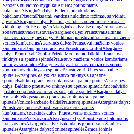
Vandens nuleidimo mygtukai
Kitiems potinkiniams
bakeliams
Atsarginės dalys: Kitiems potinkiniams
bakeliams
Pisuarai
Pisuarai, vandens nuleidimo režimas, su vidiniu
apvadu
Atsarginės dalys: Pisuarai, vandens nuleidimo režimas, su
vidiniu apvadu
Be dangčio
Atsarginės dalys: Be dangčio
Prausimosi
zona
Praustuvai
Praustuvai
Atsarginės dalys: Praustuvai
Baldiniai
praustuvai
Atsarginės dalys: Baldiniai praustuvai
Praustuvai mažiems
vonios kambariams
Atsarginės dalys: Praustuvai mažiems vonios
kambariams
Kampiniai praustuvai
Praustuvai Comfort
Atsarginės
dalys: Praustuvai Comfort
Priedai
Montavimo laikikliai
Praustuvo
rinkinys su apatine spintele
Praustuvo mažiems vonios kambariams
rinkinys su spintele
Atsarginės dalys: Praustuvo mažiems vonios
kambariams rinkinys su spintele
Praustuvo rinkinys su apatine
spintele
Atsarginės dalys: Praustuvo rinkinys su apatine
spintele
Baldinio praustuvo rinkinys su apatine spintele
Atsarginės
dalys: Baldinio praustuvo rinkinys su apatine spintele
Ant stalviršio
pastatomo praustuvo rinkinys su apatine spintele
Atsarginės dalys:
Ant stalviršio pastatomo praustuvo rinkinys su apatine
spintele
Vonios kambario baldai
Praustuvų spintelės
Atsarginės dalys:
Praustuvų spintelės
Praustuvams mažiems vonios
kambariams
Atsarginės dalys: Praustuvams mažiems vonios
kambariams
Praustuvams
Atsarginės dalys: Praustuvams
Baldiniams
praustuvams
Atsarginės dalys: Baldiniams praustuvams
Šoninės
spintelės
Atsarginės dalys: Šoninės spintelės
Žemos šoninės