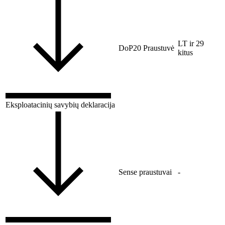
LT ir 29
DoP20 Praustuvė
kitus
Eksploatacinių savybių deklaracija
Sense praustuvai
-