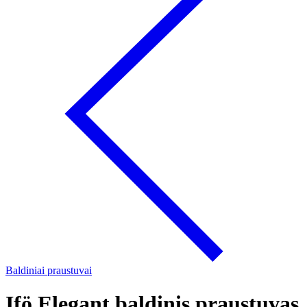
Baldiniai praustuvai
Ifö Elegant baldinis praustuvas