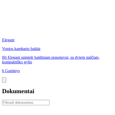
Elegant
Vonios kambario baldai
Ifö Elegant spintelė baldiniam praustuvui, su dviem stalčiais,
kompaktiško gylio
6 Gaminys
Dokumentai