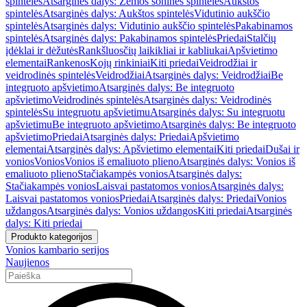
spintelės
Atsarginės dalys: Žemos šoninės spintelės
Aukštos
spintelės
Atsarginės dalys: Aukštos spintelės
Vidutinio aukščio
spintelės
Atsarginės dalys: Vidutinio aukščio spintelės
Pakabinamos
spintelės
Atsarginės dalys: Pakabinamos spintelės
Priedai
Stalčių
įdėklai ir dėžutės
Rankšluosčių laikikliai ir kabliukai
Apšvietimo
elementai
Rankenos
Kojų rinkiniai
Kiti priedai
Veidrodžiai ir
veidrodinės spintelės
Veidrodžiai
Atsarginės dalys: Veidrodžiai
Be
integruoto apšvietimo
Atsarginės dalys: Be integruoto
apšvietimo
Veidrodinės spintelės
Atsarginės dalys: Veidrodinės
spintelės
Su integruotu apšvietimu
Atsarginės dalys: Su integruotu
apšvietimu
Be integruoto apšvietimo
Atsarginės dalys: Be integruoto
apšvietimo
Priedai
Atsarginės dalys: Priedai
Apšvietimo
elementai
Atsarginės dalys: Apšvietimo elementai
Kiti priedai
Dušai ir
vonios
Vonios
Vonios iš emaliuoto plieno
Atsarginės dalys: Vonios iš
emaliuoto plieno
Stačiakampės vonios
Atsarginės dalys:
Stačiakampės vonios
Laisvai pastatomos vonios
Atsarginės dalys:
Laisvai pastatomos vonios
Priedai
Atsarginės dalys: Priedai
Vonios
uždangos
Atsarginės dalys: Vonios uždangos
Kiti priedai
Atsarginės
dalys: Kiti priedai
Produkto kategorijos
Vonios kambario serijos
Naujienos