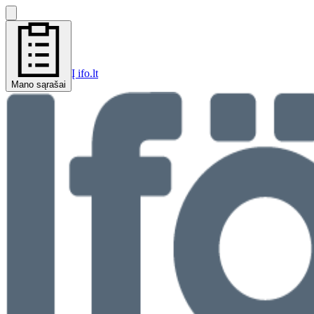
Į ifo.lt
Mano sąrašai