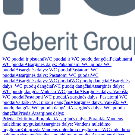
WC puodai ir pisuarai
WC puodai ir WC puodų dangčiai
Pakabinami
WC puodai
Atsarginės dalys: Pakabinami WC puodai
WC
puodai
Atsarginės dalys: WC puodai
Pastatomi WC
puodai
Atsarginės dalys: Pastatomi WC puodai
WC
puodai
Atsarginės dalys: WC puodai
WC puodų dangčiai
Atsarginės
dalys: WC puodų dangčiai
WC puodų dangčiai
Atsarginės dalys:
WC puodų dangčiai
Vaikiški WC puodai
Atsarginės dalys: Vaikiški
WC puodai
Pastatomi WC puodai
Atsarginės dalys: Pastatomi WC
puodai
Vaikiški WC puodų dangčiai
Atsarginės dalys: Vaikiški WC
puodų dangčiai
WC puodų dangčiai
Atsarginės dalys: WC puodų
dangčiai
Priedai
Atsarginės dalys:
Priedai
Tvirtinimai
Porankiai
Atsarginės dalys: Porankiai
Vandens
nuleidimo mygtukai
Atsarginės dalys: Vandens nuleidimo
mygtukai
Kiti priedai
Vandens nuleidimo mygtukai ir WC nuleidimo
valdymo sistemos
Vandens nuleidimo mygtukai
Atsarginės dalys: