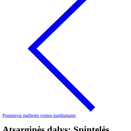
Praustuvai mažiems vonios kambariams
Atsarginės dalys: Spintelės