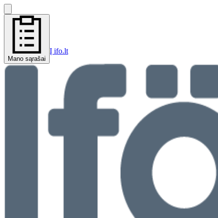
Į ifo.lt
Mano sąrašai