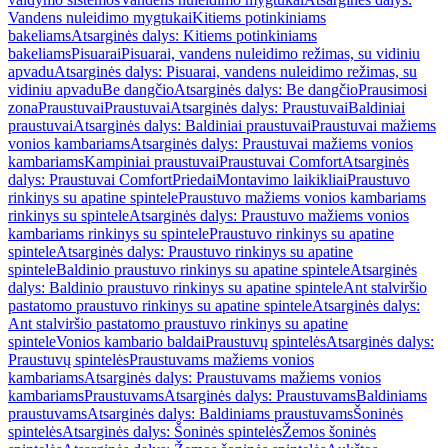
Vandens nuleidimo mygtukai
Kitiems potinkiniams
bakeliams
Atsarginės dalys: Kitiems potinkiniams
bakeliams
Pisuarai
Pisuarai, vandens nuleidimo režimas, su vidiniu
apvadu
Atsarginės dalys: Pisuarai, vandens nuleidimo režimas, su
vidiniu apvadu
Be dangčio
Atsarginės dalys: Be dangčio
Prausimosi
zona
Praustuvai
Praustuvai
Atsarginės dalys: Praustuvai
Baldiniai
praustuvai
Atsarginės dalys: Baldiniai praustuvai
Praustuvai mažiems
vonios kambariams
Atsarginės dalys: Praustuvai mažiems vonios
kambariams
Kampiniai praustuvai
Praustuvai Comfort
Atsarginės
dalys: Praustuvai Comfort
Priedai
Montavimo laikikliai
Praustuvo
rinkinys su apatine spintele
Praustuvo mažiems vonios kambariams
rinkinys su spintele
Atsarginės dalys: Praustuvo mažiems vonios
kambariams rinkinys su spintele
Praustuvo rinkinys su apatine
spintele
Atsarginės dalys: Praustuvo rinkinys su apatine
spintele
Baldinio praustuvo rinkinys su apatine spintele
Atsarginės
dalys: Baldinio praustuvo rinkinys su apatine spintele
Ant stalviršio
pastatomo praustuvo rinkinys su apatine spintele
Atsarginės dalys:
Ant stalviršio pastatomo praustuvo rinkinys su apatine
spintele
Vonios kambario baldai
Praustuvų spintelės
Atsarginės dalys:
Praustuvų spintelės
Praustuvams mažiems vonios
kambariams
Atsarginės dalys: Praustuvams mažiems vonios
kambariams
Praustuvams
Atsarginės dalys: Praustuvams
Baldiniams
praustuvams
Atsarginės dalys: Baldiniams praustuvams
Šoninės
spintelės
Atsarginės dalys: Šoninės spintelės
Žemos šoninės