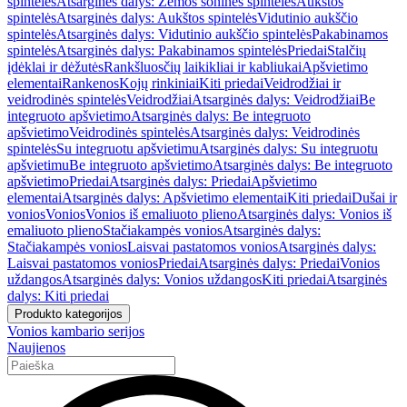
spintelės
Atsarginės dalys: Žemos šoninės spintelės
Aukštos
spintelės
Atsarginės dalys: Aukštos spintelės
Vidutinio aukščio
spintelės
Atsarginės dalys: Vidutinio aukščio spintelės
Pakabinamos
spintelės
Atsarginės dalys: Pakabinamos spintelės
Priedai
Stalčių
įdėklai ir dėžutės
Rankšluosčių laikikliai ir kabliukai
Apšvietimo
elementai
Rankenos
Kojų rinkiniai
Kiti priedai
Veidrodžiai ir
veidrodinės spintelės
Veidrodžiai
Atsarginės dalys: Veidrodžiai
Be
integruoto apšvietimo
Atsarginės dalys: Be integruoto
apšvietimo
Veidrodinės spintelės
Atsarginės dalys: Veidrodinės
spintelės
Su integruotu apšvietimu
Atsarginės dalys: Su integruotu
apšvietimu
Be integruoto apšvietimo
Atsarginės dalys: Be integruoto
apšvietimo
Priedai
Atsarginės dalys: Priedai
Apšvietimo
elementai
Atsarginės dalys: Apšvietimo elementai
Kiti priedai
Dušai ir
vonios
Vonios
Vonios iš emaliuoto plieno
Atsarginės dalys: Vonios iš
emaliuoto plieno
Stačiakampės vonios
Atsarginės dalys:
Stačiakampės vonios
Laisvai pastatomos vonios
Atsarginės dalys:
Laisvai pastatomos vonios
Priedai
Atsarginės dalys: Priedai
Vonios
uždangos
Atsarginės dalys: Vonios uždangos
Kiti priedai
Atsarginės
dalys: Kiti priedai
Produkto kategorijos
Vonios kambario serijos
Naujienos