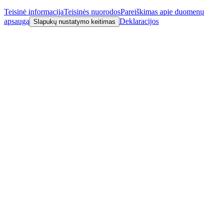
Teisinė informacija
Teisinės nuorodos
Pareiškimas apie duomenų
apsaugą
Deklaracijos
Slapukų nustatymo keitimas