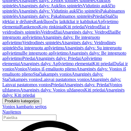
spintelės
Atsarginės dalys: Žemos šoninės spintelės
Aukštos
spintelės
Atsarginės dalys: Aukštos spintelės
Vidutinio aukščio
spintelės
Atsarginės dalys: Vidutinio aukščio spintelės
Pakabinamos
spintelės
Atsarginės dalys: Pakabinamos spintelės
Priedai
Stalčių
įdėklai ir dėžutės
Rankšluosčių laikikliai ir kabliukai
Apšvietimo
elementai
Rankenos
Kojų rinkiniai
Kiti priedai
Veidrodžiai ir
veidrodinės spintelės
Veidrodžiai
Atsarginės dalys: Veidrodžiai
Be
integruoto apšvietimo
Atsarginės dalys: Be integruoto
apšvietimo
Veidrodinės spintelės
Atsarginės dalys: Veidrodinės
spintelės
Su integruotu apšvietimu
Atsarginės dalys: Su integruotu
apšvietimu
Be integruoto apšvietimo
Atsarginės dalys: Be integruoto
apšvietimo
Priedai
Atsarginės dalys: Priedai
Apšvietimo
elementai
Atsarginės dalys: Apšvietimo elementai
Kiti priedai
Dušai ir
vonios
Vonios
Vonios iš emaliuoto plieno
Atsarginės dalys: Vonios iš
emaliuoto plieno
Stačiakampės vonios
Atsarginės dalys:
Stačiakampės vonios
Laisvai pastatomos vonios
Atsarginės dalys:
Laisvai pastatomos vonios
Priedai
Atsarginės dalys: Priedai
Vonios
uždangos
Atsarginės dalys: Vonios uždangos
Kiti priedai
Atsarginės
dalys: Kiti priedai
Produkto kategorijos
Vonios kambario serijos
Naujienos