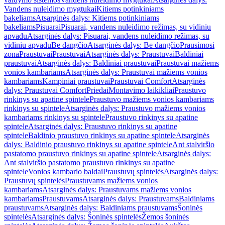
Vandens nuleidimo mygtukai
Kitiems potinkiniams
bakeliams
Atsarginės dalys: Kitiems potinkiniams
bakeliams
Pisuarai
Pisuarai, vandens nuleidimo režimas, su vidiniu
apvadu
Atsarginės dalys: Pisuarai, vandens nuleidimo režimas, su
vidiniu apvadu
Be dangčio
Atsarginės dalys: Be dangčio
Prausimosi
zona
Praustuvai
Praustuvai
Atsarginės dalys: Praustuvai
Baldiniai
praustuvai
Atsarginės dalys: Baldiniai praustuvai
Praustuvai mažiems
vonios kambariams
Atsarginės dalys: Praustuvai mažiems vonios
kambariams
Kampiniai praustuvai
Praustuvai Comfort
Atsarginės
dalys: Praustuvai Comfort
Priedai
Montavimo laikikliai
Praustuvo
rinkinys su apatine spintele
Praustuvo mažiems vonios kambariams
rinkinys su spintele
Atsarginės dalys: Praustuvo mažiems vonios
kambariams rinkinys su spintele
Praustuvo rinkinys su apatine
spintele
Atsarginės dalys: Praustuvo rinkinys su apatine
spintele
Baldinio praustuvo rinkinys su apatine spintele
Atsarginės
dalys: Baldinio praustuvo rinkinys su apatine spintele
Ant stalviršio
pastatomo praustuvo rinkinys su apatine spintele
Atsarginės dalys:
Ant stalviršio pastatomo praustuvo rinkinys su apatine
spintele
Vonios kambario baldai
Praustuvų spintelės
Atsarginės dalys:
Praustuvų spintelės
Praustuvams mažiems vonios
kambariams
Atsarginės dalys: Praustuvams mažiems vonios
kambariams
Praustuvams
Atsarginės dalys: Praustuvams
Baldiniams
praustuvams
Atsarginės dalys: Baldiniams praustuvams
Šoninės
spintelės
Atsarginės dalys: Šoninės spintelės
Žemos šoninės