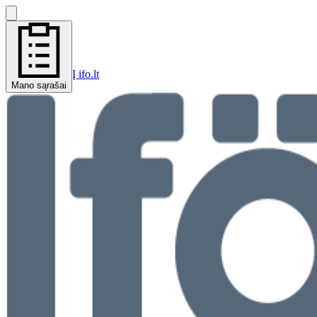
Į ifo.lt
Mano sąrašai