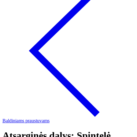
Baldiniams praustuvams
Atsarginės dalys: Spintelė