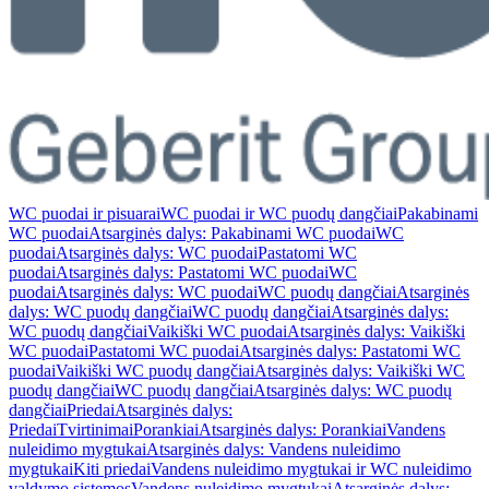
WC puodai ir pisuarai
WC puodai ir WC puodų dangčiai
Pakabinami
WC puodai
Atsarginės dalys: Pakabinami WC puodai
WC
puodai
Atsarginės dalys: WC puodai
Pastatomi WC
puodai
Atsarginės dalys: Pastatomi WC puodai
WC
puodai
Atsarginės dalys: WC puodai
WC puodų dangčiai
Atsarginės
dalys: WC puodų dangčiai
WC puodų dangčiai
Atsarginės dalys:
WC puodų dangčiai
Vaikiški WC puodai
Atsarginės dalys: Vaikiški
WC puodai
Pastatomi WC puodai
Atsarginės dalys: Pastatomi WC
puodai
Vaikiški WC puodų dangčiai
Atsarginės dalys: Vaikiški WC
puodų dangčiai
WC puodų dangčiai
Atsarginės dalys: WC puodų
dangčiai
Priedai
Atsarginės dalys:
Priedai
Tvirtinimai
Porankiai
Atsarginės dalys: Porankiai
Vandens
nuleidimo mygtukai
Atsarginės dalys: Vandens nuleidimo
mygtukai
Kiti priedai
Vandens nuleidimo mygtukai ir WC nuleidimo
valdymo sistemos
Vandens nuleidimo mygtukai
Atsarginės dalys: