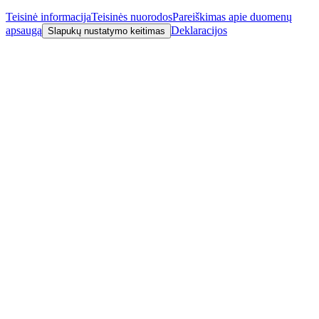
Teisinė informacija
Teisinės nuorodos
Pareiškimas apie duomenų
apsaugą
Deklaracijos
Slapukų nustatymo keitimas