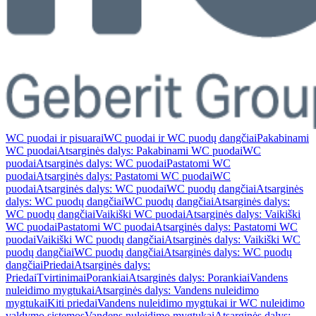
WC puodai ir pisuarai
WC puodai ir WC puodų dangčiai
Pakabinami
WC puodai
Atsarginės dalys: Pakabinami WC puodai
WC
puodai
Atsarginės dalys: WC puodai
Pastatomi WC
puodai
Atsarginės dalys: Pastatomi WC puodai
WC
puodai
Atsarginės dalys: WC puodai
WC puodų dangčiai
Atsarginės
dalys: WC puodų dangčiai
WC puodų dangčiai
Atsarginės dalys:
WC puodų dangčiai
Vaikiški WC puodai
Atsarginės dalys: Vaikiški
WC puodai
Pastatomi WC puodai
Atsarginės dalys: Pastatomi WC
puodai
Vaikiški WC puodų dangčiai
Atsarginės dalys: Vaikiški WC
puodų dangčiai
WC puodų dangčiai
Atsarginės dalys: WC puodų
dangčiai
Priedai
Atsarginės dalys:
Priedai
Tvirtinimai
Porankiai
Atsarginės dalys: Porankiai
Vandens
nuleidimo mygtukai
Atsarginės dalys: Vandens nuleidimo
mygtukai
Kiti priedai
Vandens nuleidimo mygtukai ir WC nuleidimo
valdymo sistemos
Vandens nuleidimo mygtukai
Atsarginės dalys: