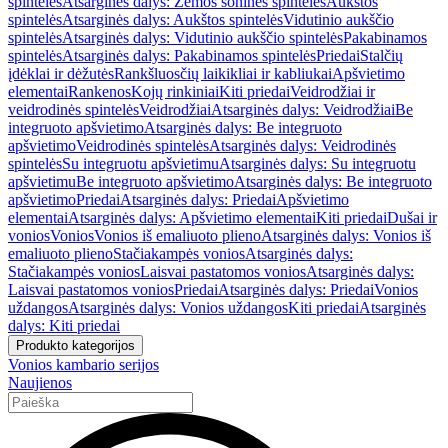
spintelės
Atsarginės dalys: Žemos šoninės spintelės
Aukštos
spintelės
Atsarginės dalys: Aukštos spintelės
Vidutinio aukščio
spintelės
Atsarginės dalys: Vidutinio aukščio spintelės
Pakabinamos
spintelės
Atsarginės dalys: Pakabinamos spintelės
Priedai
Stalčių
įdėklai ir dėžutės
Rankšluosčių laikikliai ir kabliukai
Apšvietimo
elementai
Rankenos
Kojų rinkiniai
Kiti priedai
Veidrodžiai ir
veidrodinės spintelės
Veidrodžiai
Atsarginės dalys: Veidrodžiai
Be
integruoto apšvietimo
Atsarginės dalys: Be integruoto
apšvietimo
Veidrodinės spintelės
Atsarginės dalys: Veidrodinės
spintelės
Su integruotu apšvietimu
Atsarginės dalys: Su integruotu
apšvietimu
Be integruoto apšvietimo
Atsarginės dalys: Be integruoto
apšvietimo
Priedai
Atsarginės dalys: Priedai
Apšvietimo
elementai
Atsarginės dalys: Apšvietimo elementai
Kiti priedai
Dušai ir
vonios
Vonios
Vonios iš emaliuoto plieno
Atsarginės dalys: Vonios iš
emaliuoto plieno
Stačiakampės vonios
Atsarginės dalys:
Stačiakampės vonios
Laisvai pastatomos vonios
Atsarginės dalys:
Laisvai pastatomos vonios
Priedai
Atsarginės dalys: Priedai
Vonios
uždangos
Atsarginės dalys: Vonios uždangos
Kiti priedai
Atsarginės
dalys: Kiti priedai
Produkto kategorijos
Vonios kambario serijos
Naujienos