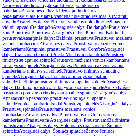
Vandens nuleidimo mygtukai
Kitiems potinkiniams
bakeliams
Atsarginės dalys: Kitiems potinkiniams
bakeliams
Pisuarai
Pisuarai, vandens nuleidimo režimas, su vidiniu
apvadu
Atsarginės dalys: Pisuarai, vandens nuleidimo režimas, su
vidiniu apvadu
Be dangčio
Atsarginės dalys: Be dangčio
Prausimosi
zona
Praustuvai
Praustuvai
Atsarginės dalys: Praustuvai
Baldiniai
praustuvai
Atsarginės dalys: Baldiniai praustuvai
Praustuvai mažiems
vonios kambariams
Atsarginės dalys: Praustuvai mažiems vonios
kambariams
Kampiniai praustuvai
Praustuvai Comfort
Atsarginės
dalys: Praustuvai Comfort
Priedai
Montavimo laikikliai
Praustuvo
rinkinys su apatine spintele
Praustuvo mažiems vonios kambariams
rinkinys su spintele
Atsarginės dalys: Praustuvo mažiems vonios
kambariams rinkinys su spintele
Praustuvo rinkinys su apatine
spintele
Atsarginės dalys: Praustuvo rinkinys su apatine
spintele
Baldinio praustuvo rinkinys su apatine spintele
Atsarginės
dalys: Baldinio praustuvo rinkinys su apatine spintele
Ant stalviršio
pastatomo praustuvo rinkinys su apatine spintele
Atsarginės dalys:
Ant stalviršio pastatomo praustuvo rinkinys su apatine
spintele
Vonios kambario baldai
Praustuvų spintelės
Atsarginės dalys:
Praustuvų spintelės
Praustuvams mažiems vonios
kambariams
Atsarginės dalys: Praustuvams mažiems vonios
kambariams
Praustuvams
Atsarginės dalys: Praustuvams
Baldiniams
praustuvams
Atsarginės dalys: Baldiniams praustuvams
Šoninės
spintelės
Atsarginės dalys: Šoninės spintelės
Žemos šoninės