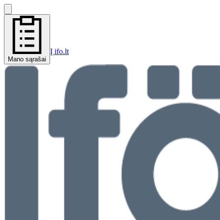
Į ifo.lt
Mano sąrašai