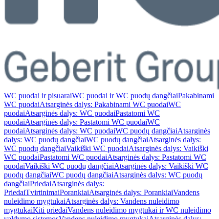
WC puodai ir pisuarai
WC puodai ir WC puodų dangčiai
Pakabinami
WC puodai
Atsarginės dalys: Pakabinami WC puodai
WC
puodai
Atsarginės dalys: WC puodai
Pastatomi WC
puodai
Atsarginės dalys: Pastatomi WC puodai
WC
puodai
Atsarginės dalys: WC puodai
WC puodų dangčiai
Atsarginės
dalys: WC puodų dangčiai
WC puodų dangčiai
Atsarginės dalys:
WC puodų dangčiai
Vaikiški WC puodai
Atsarginės dalys: Vaikiški
WC puodai
Pastatomi WC puodai
Atsarginės dalys: Pastatomi WC
puodai
Vaikiški WC puodų dangčiai
Atsarginės dalys: Vaikiški WC
puodų dangčiai
WC puodų dangčiai
Atsarginės dalys: WC puodų
dangčiai
Priedai
Atsarginės dalys:
Priedai
Tvirtinimai
Porankiai
Atsarginės dalys: Porankiai
Vandens
nuleidimo mygtukai
Atsarginės dalys: Vandens nuleidimo
mygtukai
Kiti priedai
Vandens nuleidimo mygtukai ir WC nuleidimo
valdymo sistemos
Vandens nuleidimo mygtukai
Atsarginės dalys: