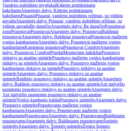
Vandens nuleidimo mygtukai
Kitiems potinkiniams
bakeliams
Atsarginės dalys: Kitiems potinkiniams
bakeliams
Pisuarai
Pisuarai, vandens nuleidimo režimas, su vidiniu
apvadu
Atsarginės dalys: Pisuarai, vandens nuleidimo režimas, su
vidiniu apvadu
Be dangčio
Atsarginės dalys: Be dangčio
Prausimosi
zona
Praustuvai
Praustuvai
Atsarginės dalys: Praustuvai
Baldiniai
praustuvai
Atsarginės dalys: Baldiniai praustuvai
Praustuvai mažiems
vonios kambariams
Atsarginės dalys: Praustuvai mažiems vonios
kambariams
Kampiniai praustuvai
Praustuvai Comfort
Atsarginės
dalys: Praustuvai Comfort
Priedai
Montavimo laikikliai
Praustuvo
rinkinys su apatine spintele
Praustuvo mažiems vonios kambariams
rinkinys su spintele
Atsarginės dalys: Praustuvo mažiems vonios
kambariams rinkinys su spintele
Praustuvo rinkinys su apatine
spintele
Atsarginės dalys: Praustuvo rinkinys su apatine
spintele
Baldinio praustuvo rinkinys su apatine spintele
Atsarginės
dalys: Baldinio praustuvo rinkinys su apatine spintele
Ant stalviršio
pastatomo praustuvo rinkinys su apatine spintele
Atsarginės dalys:
Ant stalviršio pastatomo praustuvo rinkinys su apatine
spintele
Vonios kambario baldai
Praustuvų spintelės
Atsarginės dalys:
Praustuvų spintelės
Praustuvams mažiems vonios
kambariams
Atsarginės dalys: Praustuvams mažiems vonios
kambariams
Praustuvams
Atsarginės dalys: Praustuvams
Baldiniams
praustuvams
Atsarginės dalys: Baldiniams praustuvams
Šoninės
spintelės
Atsarginės dalys: Šoninės spintelės
Žemos šoninės