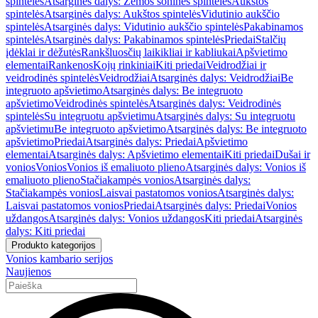
spintelės
Atsarginės dalys: Žemos šoninės spintelės
Aukštos
spintelės
Atsarginės dalys: Aukštos spintelės
Vidutinio aukščio
spintelės
Atsarginės dalys: Vidutinio aukščio spintelės
Pakabinamos
spintelės
Atsarginės dalys: Pakabinamos spintelės
Priedai
Stalčių
įdėklai ir dėžutės
Rankšluosčių laikikliai ir kabliukai
Apšvietimo
elementai
Rankenos
Kojų rinkiniai
Kiti priedai
Veidrodžiai ir
veidrodinės spintelės
Veidrodžiai
Atsarginės dalys: Veidrodžiai
Be
integruoto apšvietimo
Atsarginės dalys: Be integruoto
apšvietimo
Veidrodinės spintelės
Atsarginės dalys: Veidrodinės
spintelės
Su integruotu apšvietimu
Atsarginės dalys: Su integruotu
apšvietimu
Be integruoto apšvietimo
Atsarginės dalys: Be integruoto
apšvietimo
Priedai
Atsarginės dalys: Priedai
Apšvietimo
elementai
Atsarginės dalys: Apšvietimo elementai
Kiti priedai
Dušai ir
vonios
Vonios
Vonios iš emaliuoto plieno
Atsarginės dalys: Vonios iš
emaliuoto plieno
Stačiakampės vonios
Atsarginės dalys:
Stačiakampės vonios
Laisvai pastatomos vonios
Atsarginės dalys:
Laisvai pastatomos vonios
Priedai
Atsarginės dalys: Priedai
Vonios
uždangos
Atsarginės dalys: Vonios uždangos
Kiti priedai
Atsarginės
dalys: Kiti priedai
Produkto kategorijos
Vonios kambario serijos
Naujienos