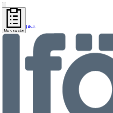
Į ifo.lt
Mano sąrašai