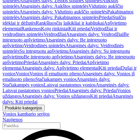
spintelės
Atsarginės dalys: Žemos šoninės spintelės
Aukštos
spintelės
Atsarginės dalys: Aukštos spintelės
Vidutinio aukščio
spintelės
Atsarginės dalys: Vidutinio aukščio spintelės
Pakabinamos
spintelės
Atsarginės dalys: Pakabinamos spintelės
Priedai
Stalčių
įdėklai ir dėžutės
Rankšluosčių laikikliai ir kabliukai
Apšvietimo
elementai
Rankenos
Kojų rinkiniai
Kiti priedai
Veidrodžiai ir
veidrodinės spintelės
Veidrodžiai
Atsarginės dalys: Veidrodžiai
Be
integruoto apšvietimo
Atsarginės dalys: Be integruoto
apšvietimo
Veidrodinės spintelės
Atsarginės dalys: Veidrodinės
spintelės
Su integruotu apšvietimu
Atsarginės dalys: Su integruotu
apšvietimu
Be integruoto apšvietimo
Atsarginės dalys: Be integruoto
apšvietimo
Priedai
Atsarginės dalys: Priedai
Apšvietimo
elementai
Atsarginės dalys: Apšvietimo elementai
Kiti priedai
Dušai ir
vonios
Vonios
Vonios iš emaliuoto plieno
Atsarginės dalys: Vonios iš
emaliuoto plieno
Stačiakampės vonios
Atsarginės dalys:
Stačiakampės vonios
Laisvai pastatomos vonios
Atsarginės dalys:
Laisvai pastatomos vonios
Priedai
Atsarginės dalys: Priedai
Vonios
uždangos
Atsarginės dalys: Vonios uždangos
Kiti priedai
Atsarginės
dalys: Kiti priedai
Produkto kategorijos
Vonios kambario serijos
Naujienos