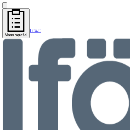
Į ifo.lt
Mano sąrašai