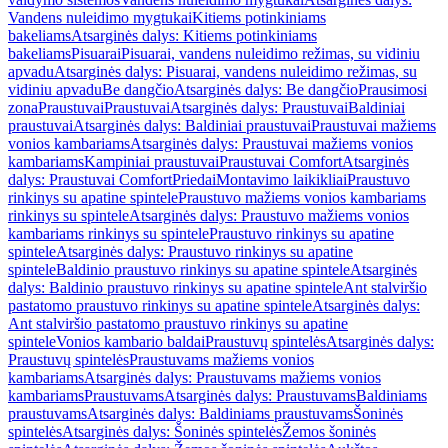
Vandens nuleidimo mygtukai
Kitiems potinkiniams
bakeliams
Atsarginės dalys: Kitiems potinkiniams
bakeliams
Pisuarai
Pisuarai, vandens nuleidimo režimas, su vidiniu
apvadu
Atsarginės dalys: Pisuarai, vandens nuleidimo režimas, su
vidiniu apvadu
Be dangčio
Atsarginės dalys: Be dangčio
Prausimosi
zona
Praustuvai
Praustuvai
Atsarginės dalys: Praustuvai
Baldiniai
praustuvai
Atsarginės dalys: Baldiniai praustuvai
Praustuvai mažiems
vonios kambariams
Atsarginės dalys: Praustuvai mažiems vonios
kambariams
Kampiniai praustuvai
Praustuvai Comfort
Atsarginės
dalys: Praustuvai Comfort
Priedai
Montavimo laikikliai
Praustuvo
rinkinys su apatine spintele
Praustuvo mažiems vonios kambariams
rinkinys su spintele
Atsarginės dalys: Praustuvo mažiems vonios
kambariams rinkinys su spintele
Praustuvo rinkinys su apatine
spintele
Atsarginės dalys: Praustuvo rinkinys su apatine
spintele
Baldinio praustuvo rinkinys su apatine spintele
Atsarginės
dalys: Baldinio praustuvo rinkinys su apatine spintele
Ant stalviršio
pastatomo praustuvo rinkinys su apatine spintele
Atsarginės dalys:
Ant stalviršio pastatomo praustuvo rinkinys su apatine
spintele
Vonios kambario baldai
Praustuvų spintelės
Atsarginės dalys:
Praustuvų spintelės
Praustuvams mažiems vonios
kambariams
Atsarginės dalys: Praustuvams mažiems vonios
kambariams
Praustuvams
Atsarginės dalys: Praustuvams
Baldiniams
praustuvams
Atsarginės dalys: Baldiniams praustuvams
Šoninės
spintelės
Atsarginės dalys: Šoninės spintelės
Žemos šoninės