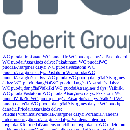
WC puodai ir pisuarai
WC puodai ir WC puodų dangčiai
Pakabinami
WC puodai
Atsarginės dalys: Pakabinami WC puodai
WC
puodai
Atsarginės dalys: WC puodai
Pastatomi WC
puodai
Atsarginės dalys: Pastatomi WC puodai
WC
puodai
Atsarginės dalys: WC puodai
WC puodų dangčiai
Atsarginės
dalys: WC puodų dangčiai
WC puodų dangčiai
Atsarginės dalys:
WC puodų dangčiai
Vaikiški WC puodai
Atsarginės dalys: Vaikiški
WC puodai
Pastatomi WC puodai
Atsarginės dalys: Pastatomi WC
puodai
Vaikiški WC puodų dangčiai
Atsarginės dalys: Vaikiški WC
puodų dangčiai
WC puodų dangčiai
Atsarginės dalys: WC puodų
dangčiai
Priedai
Atsarginės dalys:
Priedai
Tvirtinimai
Porankiai
Atsarginės dalys: Porankiai
Vandens
nuleidimo mygtukai
Atsarginės dalys: Vandens nuleidimo
mygtukai
Kiti priedai
Vandens nuleidimo mygtukai ir WC nuleidimo
valdymo sistemos
Vandens nuleidimo mygtukai
Atsarginės dalys: