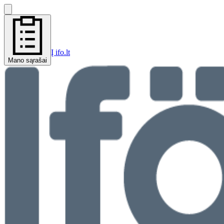
Į ifo.lt
Mano sąrašai