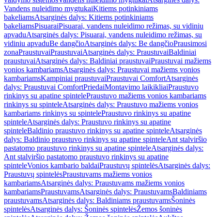
Vandens nuleidimo mygtukai
Kitiems potinkiniams
bakeliams
Atsarginės dalys: Kitiems potinkiniams
bakeliams
Pisuarai
Pisuarai, vandens nuleidimo režimas, su vidiniu
apvadu
Atsarginės dalys: Pisuarai, vandens nuleidimo režimas, su
vidiniu apvadu
Be dangčio
Atsarginės dalys: Be dangčio
Prausimosi
zona
Praustuvai
Praustuvai
Atsarginės dalys: Praustuvai
Baldiniai
praustuvai
Atsarginės dalys: Baldiniai praustuvai
Praustuvai mažiems
vonios kambariams
Atsarginės dalys: Praustuvai mažiems vonios
kambariams
Kampiniai praustuvai
Praustuvai Comfort
Atsarginės
dalys: Praustuvai Comfort
Priedai
Montavimo laikikliai
Praustuvo
rinkinys su apatine spintele
Praustuvo mažiems vonios kambariams
rinkinys su spintele
Atsarginės dalys: Praustuvo mažiems vonios
kambariams rinkinys su spintele
Praustuvo rinkinys su apatine
spintele
Atsarginės dalys: Praustuvo rinkinys su apatine
spintele
Baldinio praustuvo rinkinys su apatine spintele
Atsarginės
dalys: Baldinio praustuvo rinkinys su apatine spintele
Ant stalviršio
pastatomo praustuvo rinkinys su apatine spintele
Atsarginės dalys:
Ant stalviršio pastatomo praustuvo rinkinys su apatine
spintele
Vonios kambario baldai
Praustuvų spintelės
Atsarginės dalys:
Praustuvų spintelės
Praustuvams mažiems vonios
kambariams
Atsarginės dalys: Praustuvams mažiems vonios
kambariams
Praustuvams
Atsarginės dalys: Praustuvams
Baldiniams
praustuvams
Atsarginės dalys: Baldiniams praustuvams
Šoninės
spintelės
Atsarginės dalys: Šoninės spintelės
Žemos šoninės