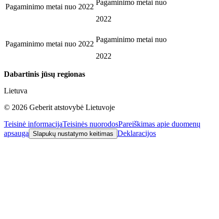
Pagaminimo metai nuo
Pagaminimo metai nuo
2022
2022
Pagaminimo metai nuo
Pagaminimo metai nuo
2022
2022
Dabartinis jūsų regionas
Lietuva
©
2026
Geberit atstovybė Lietuvoje
Teisinė informacija
Teisinės nuorodos
Pareiškimas apie duomenų
apsaugą
Deklaracijos
Slapukų nustatymo keitimas