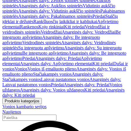
spintelės
Atsarginės dalys: Žemos šoninės spintelės
Aukštos
spintelės
Atsarginės dalys: Aukštos spintelės
Vidutinio aukščio
spintelės
Atsarginės dalys: Vidutinio aukščio spintelės
Pakabinamos
spintelės
Atsarginės dalys: Pakabinamos spintelės
Priedai
Stalčių
įdėklai ir dėžutės
Rankšluosčių laikikliai ir kabliukai
Apšvietimo
elementai
Rankenos
Kojų rinkiniai
Kiti priedai
Veidrodžiai ir
veidrodinės spintelės
Veidrodžiai
Atsarginės dalys: Veidrodžiai
Be
integruoto apšvietimo
Atsarginės dalys: Be integruoto
apšvietimo
Veidrodinės spintelės
Atsarginės dalys: Veidrodinės
spintelės
Su integruotu apšvietimu
Atsarginės dalys: Su integruotu
apšvietimu
Be integruoto apšvietimo
Atsarginės dalys: Be integruoto
apšvietimo
Priedai
Atsarginės dalys: Priedai
Apšvietimo
elementai
Atsarginės dalys: Apšvietimo elementai
Kiti priedai
Dušai ir
vonios
Vonios
Vonios iš emaliuoto plieno
Atsarginės dalys: Vonios iš
emaliuoto plieno
Stačiakampės vonios
Atsarginės dalys:
Stačiakampės vonios
Laisvai pastatomos vonios
Atsarginės dalys:
Laisvai pastatomos vonios
Priedai
Atsarginės dalys: Priedai
Vonios
uždangos
Atsarginės dalys: Vonios uždangos
Kiti priedai
Atsarginės
dalys: Kiti priedai
Produkto kategorijos
Vonios kambario serijos
Naujienos