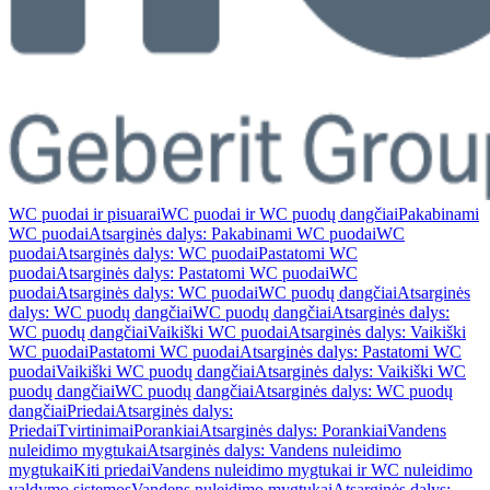
WC puodai ir pisuarai
WC puodai ir WC puodų dangčiai
Pakabinami
WC puodai
Atsarginės dalys: Pakabinami WC puodai
WC
puodai
Atsarginės dalys: WC puodai
Pastatomi WC
puodai
Atsarginės dalys: Pastatomi WC puodai
WC
puodai
Atsarginės dalys: WC puodai
WC puodų dangčiai
Atsarginės
dalys: WC puodų dangčiai
WC puodų dangčiai
Atsarginės dalys:
WC puodų dangčiai
Vaikiški WC puodai
Atsarginės dalys: Vaikiški
WC puodai
Pastatomi WC puodai
Atsarginės dalys: Pastatomi WC
puodai
Vaikiški WC puodų dangčiai
Atsarginės dalys: Vaikiški WC
puodų dangčiai
WC puodų dangčiai
Atsarginės dalys: WC puodų
dangčiai
Priedai
Atsarginės dalys:
Priedai
Tvirtinimai
Porankiai
Atsarginės dalys: Porankiai
Vandens
nuleidimo mygtukai
Atsarginės dalys: Vandens nuleidimo
mygtukai
Kiti priedai
Vandens nuleidimo mygtukai ir WC nuleidimo
valdymo sistemos
Vandens nuleidimo mygtukai
Atsarginės dalys: