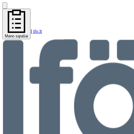
Į ifo.lt
Mano sąrašai