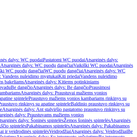
inės dalys: WC puodai
Pastatomi WC puodai
Atsarginės dalys:
i
Atsarginės dalys: WC puodų dangčiai
Vaikiški WC puodai
Atsarginės
iški WC puodų dangčiai
WC puodų dangčiai
Atsarginės dalys: WC
s: Vandens nuleidimo mygtukai
Kiti priedai
Vandens nuleidimo
ms bakeliams
Atsarginės dalys: Kitiems potinkiniams
apvadu
Be dangčio
Atsarginės dalys: Be dangčio
Prausimosi
kambariams
Atsarginės dalys: Praustuvai mažiems vonios
patine spintele
Praustuvo mažiems vonios kambariams rinkinys su
Praustuvo rinkinys su apatine spintele
Baldinio praustuvo rinkinys su
le
Atsarginės dalys: Ant stalviršio pastatomo praustuvo rinkinys su
arginės dalys: Praustuvams mažiems vonios
tsarginės dalys: Šoninės spintelės
Žemos šoninės spintelės
Atsarginės
ščio spintelės
Pakabinamos spintelės
Atsarginės dalys: Pakabinamos
ai ir veidrodinės spintelės
Veidrodžiai
Atsarginės dalys: Veidrodžiai
Be
pšvietimu
Atsarginės dalys: Su integruotu apšvietimu
Be integruoto