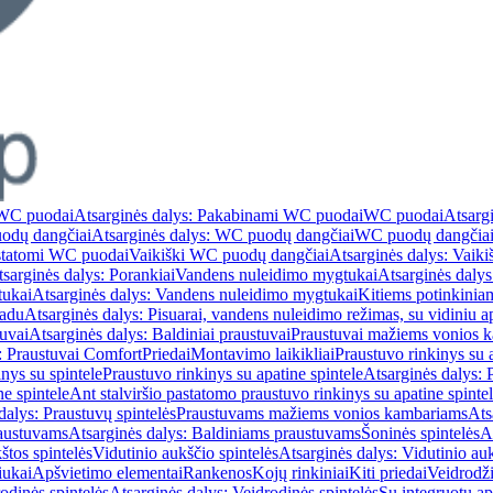
WC puodai
Atsarginės dalys: Pakabinami WC puodai
WC puodai
Atsarg
odų dangčiai
Atsarginės dalys: WC puodų dangčiai
WC puodų dangčia
astatomi WC puodai
Vaikiški WC puodų dangčiai
Atsarginės dalys: Vaik
sarginės dalys: Porankiai
Vandens nuleidimo mygtukai
Atsarginės daly
tukai
Atsarginės dalys: Vandens nuleidimo mygtukai
Kitiems potinkinia
vadu
Atsarginės dalys: Pisuarai, vandens nuleidimo režimas, su vidiniu 
tuvai
Atsarginės dalys: Baldiniai praustuvai
Praustuvai mažiems vonios 
: Praustuvai Comfort
Priedai
Montavimo laikikliai
Praustuvo rinkinys su a
nys su spintele
Praustuvo rinkinys su apatine spintele
Atsarginės dalys: 
ne spintele
Ant stalviršio pastatomo praustuvo rinkinys su apatine spinte
dalys: Praustuvų spintelės
Praustuvams mažiems vonios kambariams
Ats
austuvams
Atsarginės dalys: Baldiniams praustuvams
Šoninės spintelės
A
štos spintelės
Vidutinio aukščio spintelės
Atsarginės dalys: Vidutinio auk
iukai
Apšvietimo elementai
Rankenos
Kojų rinkiniai
Kiti priedai
Veidrodži
odinės spintelės
Atsarginės dalys: Veidrodinės spintelės
Su integruotu a