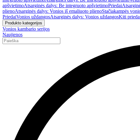
apšvietimo
Atsarginės dalys: Be integruoto apšvietimo
Priedai
Atsarginė
plieno
Atsarginės dalys: Vonios iš emaliuoto plieno
Stačiakampės voni
Priedai
Vonios uždangos
Atsarginės dalys: Vonios uždangos
Kiti prieda
Produkto kategorijos
Vonios kambario serijos
Naujienos