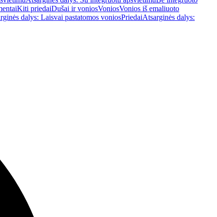
mentai
Kiti priedai
Dušai ir vonios
Vonios
Vonios iš emaliuoto
rginės dalys: Laisvai pastatomos vonios
Priedai
Atsarginės dalys: