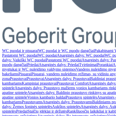
WC puodai ir pisuarai
WC puodai ir WC puodų dangčiai
Pakabinami 
Pastatomi WC puodai
WC puodai
Atsarginės dalys: WC puodai
WC pu
dalys: Vaikiški WC puodai
Pastatomi WC puodai
Atsarginės dalys: P
puodų dangčiai
Priedai
Atsarginės dalys: Priedai
Tvirtinimai
Porankiai
At
mygtukai ir WC nuleidimo valdymo sistemos
Vandens nuleidimo myg
bakeliams
Pisuarai
Pisuarai, vandens nuleidimo režimas, su vidiniu ap
zona
Praustuvai
Praustuvai
Atsarginės dalys: Praustuvai
Baldiniai praus
kambariams
Kampiniai praustuvai
Praustuvai Comfort
Atsarginės dalys
spintele
Atsarginės dalys: Praustuvo mažiems vonios kambariams rinki
apatine spintele
Atsarginės dalys: Baldinio praustuvo rinkinys su apati
apatine spintele
Vonios kambario baldai
Praustuvų spintelės
Atsarginės 
kambariams
Praustuvams
Atsarginės dalys: Praustuvams
Baldiniams pr
dalys: Žemos šoninės spintelės
Aukštos spintelės
Atsarginės dalys: Auk
spintelės
Priedai
Stalčių įdėklai ir dėžutės
Rankšluosčių laikikliai ir kabl
integruoto apšvietimo
Atsarginės dalys: Be integruoto apšvietimo
Veidr