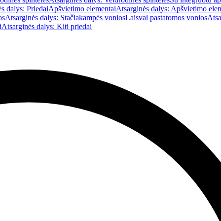
s dalys: Priedai
Apšvietimo elementai
Atsarginės dalys: Apšvietimo ele
os
Atsarginės dalys: Stačiakampės vonios
Laisvai pastatomos vonios
Atsa
i
Atsarginės dalys: Kiti priedai