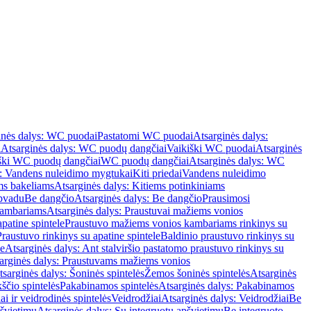
inės dalys: WC puodai
Pastatomi WC puodai
Atsarginės dalys:
i
Atsarginės dalys: WC puodų dangčiai
Vaikiški WC puodai
Atsarginės
iški WC puodų dangčiai
WC puodų dangčiai
Atsarginės dalys: WC
s: Vandens nuleidimo mygtukai
Kiti priedai
Vandens nuleidimo
ms bakeliams
Atsarginės dalys: Kitiems potinkiniams
apvadu
Be dangčio
Atsarginės dalys: Be dangčio
Prausimosi
kambariams
Atsarginės dalys: Praustuvai mažiems vonios
patine spintele
Praustuvo mažiems vonios kambariams rinkinys su
Praustuvo rinkinys su apatine spintele
Baldinio praustuvo rinkinys su
le
Atsarginės dalys: Ant stalviršio pastatomo praustuvo rinkinys su
arginės dalys: Praustuvams mažiems vonios
tsarginės dalys: Šoninės spintelės
Žemos šoninės spintelės
Atsarginės
ščio spintelės
Pakabinamos spintelės
Atsarginės dalys: Pakabinamos
ai ir veidrodinės spintelės
Veidrodžiai
Atsarginės dalys: Veidrodžiai
Be
pšvietimu
Atsarginės dalys: Su integruotu apšvietimu
Be integruoto