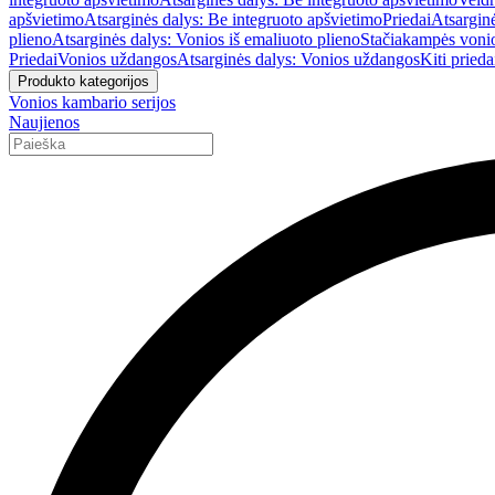
apšvietimo
Atsarginės dalys: Be integruoto apšvietimo
Priedai
Atsarginė
plieno
Atsarginės dalys: Vonios iš emaliuoto plieno
Stačiakampės voni
Priedai
Vonios uždangos
Atsarginės dalys: Vonios uždangos
Kiti prieda
Produkto kategorijos
Vonios kambario serijos
Naujienos