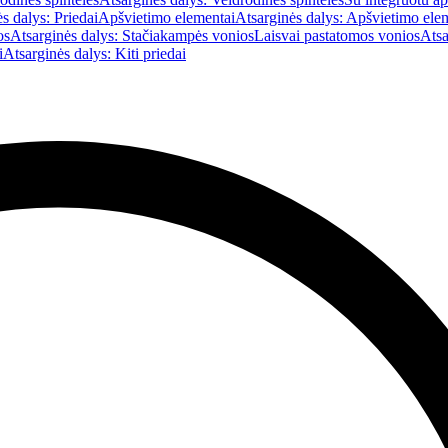
s dalys: Priedai
Apšvietimo elementai
Atsarginės dalys: Apšvietimo ele
os
Atsarginės dalys: Stačiakampės vonios
Laisvai pastatomos vonios
Atsa
i
Atsarginės dalys: Kiti priedai