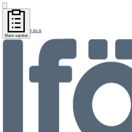
Į ifo.lt
Mano sąrašai