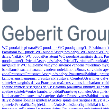
WC puodai ir pisuarai
WC puodai ir WC puodų dangčiai
Pakabinami 
Pastatomi WC puodai
WC puodai
Atsarginės dalys: WC puodai
WC pu
dalys: Vaikiški WC puodai
Pastatomi WC puodai
Atsarginės dalys: P
puodų dangčiai
Priedai
Atsarginės dalys: Priedai
Tvirtinimai
Porankiai
At
mygtukai ir WC nuleidimo valdymo sistemos
Vandens nuleidimo myg
bakeliams
Pisuarai
Pisuarai, vandens nuleidimo režimas, su vidiniu ap
zona
Praustuvai
Praustuvai
Atsarginės dalys: Praustuvai
Baldiniai praus
kambariams
Kampiniai praustuvai
Praustuvai Comfort
Atsarginės dalys
spintele
Atsarginės dalys: Praustuvo mažiems vonios kambariams rinki
apatine spintele
Atsarginės dalys: Baldinio praustuvo rinkinys su apati
apatine spintele
Vonios kambario baldai
Praustuvų spintelės
Atsarginės 
kambariams
Praustuvams
Atsarginės dalys: Praustuvams
Baldiniams pr
dalys: Žemos šoninės spintelės
Aukštos spintelės
Atsarginės dalys: Auk
spintelės
Priedai
Stalčių įdėklai ir dėžutės
Rankšluosčių laikikliai ir kabl
integruoto apšvietimo
Atsarginės dalys: Be integruoto apšvietimo
Veidr