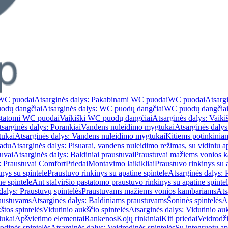
WC puodai
Atsarginės dalys: Pakabinami WC puodai
WC puodai
Atsarg
odų dangčiai
Atsarginės dalys: WC puodų dangčiai
WC puodų dangčia
astatomi WC puodai
Vaikiški WC puodų dangčiai
Atsarginės dalys: Vaik
sarginės dalys: Porankiai
Vandens nuleidimo mygtukai
Atsarginės daly
tukai
Atsarginės dalys: Vandens nuleidimo mygtukai
Kitiems potinkinia
vadu
Atsarginės dalys: Pisuarai, vandens nuleidimo režimas, su vidiniu 
tuvai
Atsarginės dalys: Baldiniai praustuvai
Praustuvai mažiems vonios 
: Praustuvai Comfort
Priedai
Montavimo laikikliai
Praustuvo rinkinys su a
nys su spintele
Praustuvo rinkinys su apatine spintele
Atsarginės dalys: 
ne spintele
Ant stalviršio pastatomo praustuvo rinkinys su apatine spinte
dalys: Praustuvų spintelės
Praustuvams mažiems vonios kambariams
Ats
austuvams
Atsarginės dalys: Baldiniams praustuvams
Šoninės spintelės
A
štos spintelės
Vidutinio aukščio spintelės
Atsarginės dalys: Vidutinio auk
iukai
Apšvietimo elementai
Rankenos
Kojų rinkiniai
Kiti priedai
Veidrodži
odinės spintelės
Atsarginės dalys: Veidrodinės spintelės
Su integruotu a