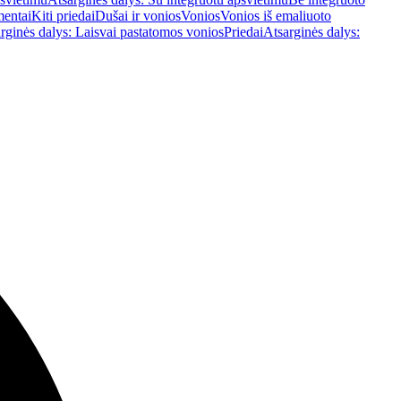
mentai
Kiti priedai
Dušai ir vonios
Vonios
Vonios iš emaliuoto
rginės dalys: Laisvai pastatomos vonios
Priedai
Atsarginės dalys: