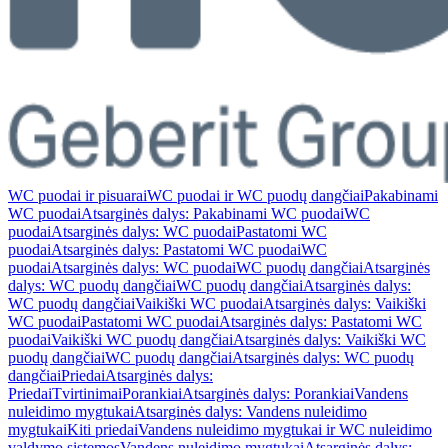
WC puodai ir pisuarai
WC puodai ir WC puodų dangčiai
Pakabinami
WC puodai
Atsarginės dalys: Pakabinami WC puodai
WC
puodai
Atsarginės dalys: WC puodai
Pastatomi WC
puodai
Atsarginės dalys: Pastatomi WC puodai
WC
puodai
Atsarginės dalys: WC puodai
WC puodų dangčiai
Atsarginės
dalys: WC puodų dangčiai
WC puodų dangčiai
Atsarginės dalys:
WC puodų dangčiai
Vaikiški WC puodai
Atsarginės dalys: Vaikiški
WC puodai
Pastatomi WC puodai
Atsarginės dalys: Pastatomi WC
puodai
Vaikiški WC puodų dangčiai
Atsarginės dalys: Vaikiški WC
puodų dangčiai
WC puodų dangčiai
Atsarginės dalys: WC puodų
dangčiai
Priedai
Atsarginės dalys:
Priedai
Tvirtinimai
Porankiai
Atsarginės dalys: Porankiai
Vandens
nuleidimo mygtukai
Atsarginės dalys: Vandens nuleidimo
mygtukai
Kiti priedai
Vandens nuleidimo mygtukai ir WC nuleidimo
valdymo sistemos
Vandens nuleidimo mygtukai
Atsarginės dalys: