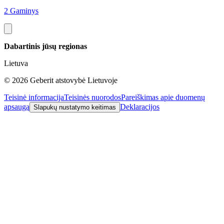
5
2 Gaminys
Dabartinis jūsų regionas
Lietuva
©
2026
Geberit atstovybė Lietuvoje
Teisinė informacija
Teisinės nuorodos
Pareiškimas apie duomenų
apsaugą
Deklaracijos
Slapukų nustatymo keitimas