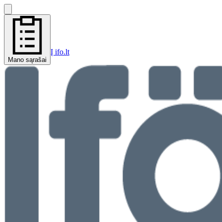
Į ifo.lt
Mano sąrašai